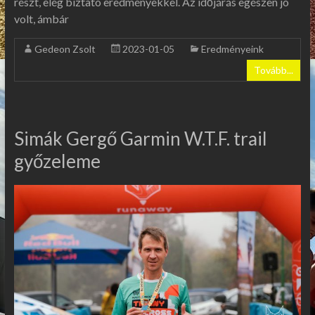
részt, elég biztató eredményekkel. Az időjárás egészen jó
volt, ámbár
Gedeon Zsolt
2023-01-05
Eredményeink
Tovább...
Simák Gergő Garmin W.T.F. trail
győzeleme