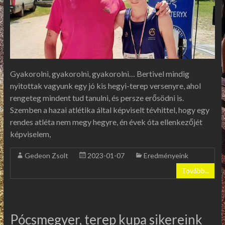
Gyakorolni, gyakorolni, gyakorolni… Bertivel mindig
nyitottak vagyunk egy jó kis hegyi-terep versenyre, ahol
rengeteg mindent tud tanulni, és persze erősödni is.
Szemben a hazai atlétika által képviselt tévhittel, hogy egy
rendes atléta nem megy hegyre, én évek óta ellenkezőjét
képviselem,
Gedeon Zsolt
2023-01-07
Eredményeink
Tovább...
Pócsmegyer, terep kupa sikereink