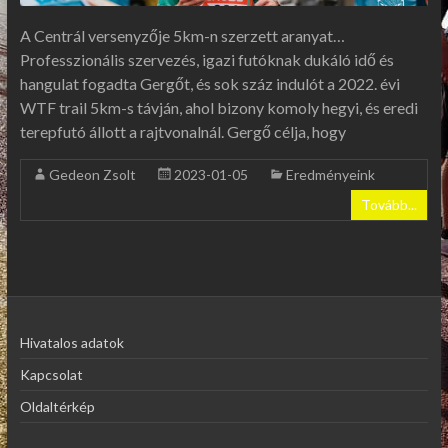
A Centrál versenyzője 5km-n szerzett aranyat…
Professzionális szervezés, igazi futóknak dukáló idő és
hangulat fogadta Gergőt, és sok száz indulót a 2022. évi
WTF trail 5km-s távján, ahol bizony komoly hegyi, és eredi
terepfutó állott a rajtvonalnál. Gergő célja, hogy
Gedeon Zsolt
2023-01-05
Eredményeink
Tovább...
Hivatalos adatok
Kapcsolat
Oldaltérkép