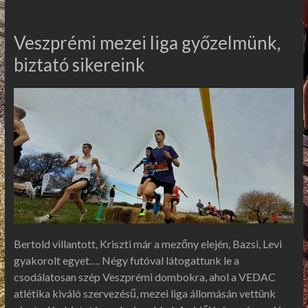
Veszprémi mezei liga győzelmünk,
biztató sikereink
Bertold villantott, Kriszti már a mezőny elején, Bazsi, Levi
gyakorolt egyet…. Négy futóval látogattunk le a
csodálatosan szép Veszprémi dombokra, ahol a VEDAC
atlétika kiváló szervezésű, mezei liga állomásán vettünk