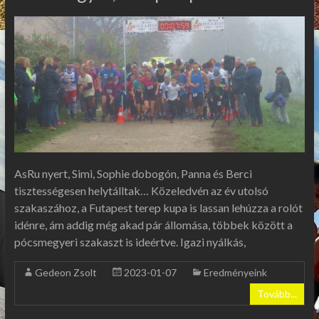
AsRu nyert, Simi, Sophie dobogón, Panna és Berci
tisztességesen helytálltak… Közeledvén az év utolsó
szakaszához, a Futapest terep kupa is lassan lehúzza a rolót
idénre, ám addig még akad pár állomása, többek között a
pócsmegyeri szakaszt is ideértve. Igazi nyálkás,
Gedeon Zsolt
2023-01-07
Eredményeink
Tovább...