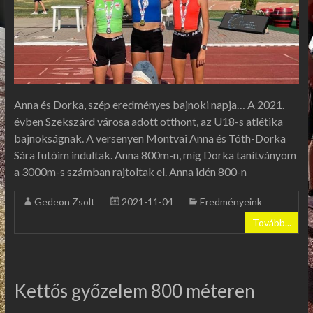
Anna és Dorka, szép eredményes bajnoki napja… A 2021.
évben Szekszárd városa adott otthont, az U18-s atlétika
bajnokságnak. A versenyen Montvai Anna és Tóth-Dorka
Sára futóim indultak. Anna 800m-n, míg Dorka tanítványom
a 3000m-s számban rajtoltak el. Anna idén 800-n
Gedeon Zsolt
2021-11-04
Eredményeink
Tovább...
Kettős győzelem 800 méteren