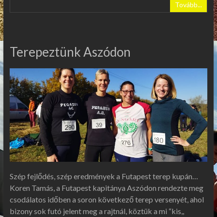
Tovább...
Terepeztünk Aszódon
Szép fejlődés, szép eredmények a Futapest terep kupán…
Koren Tamás, a Futapest kapitánya Aszódon rendezte meg
csodálatos időben a soron következő terep versenyét, ahol
bizony sok futó jelent meg a rajtnál, köztük a mi “kis,,