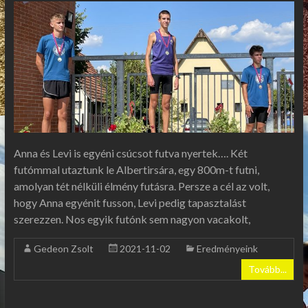
Anna és Levi is egyéni csúcsot futva nyertek…. Két
futómmal utaztunk le Albertirsára, egy 800m-t futni,
amolyan tét nélküli élmény futásra. Persze a cél az volt,
hogy Anna egyénit fusson, Levi pedig tapasztalást
szerezzen. Nos egyik futónk sem nagyon vacakolt,
Gedeon Zsolt
2021-11-02
Eredményeink
Tovább...