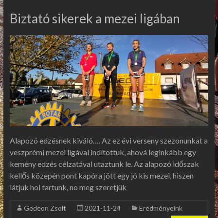
Biztató sikerek a mezei ligában
Alapozó edzésnek kiváló…. Az ez évi verseny szezonunkat a
veszprémi mezei ligával indítottuk, ahová leginkább egy
kemény edzés célzatával utaztunk le. Az alapozó időszak
kellős közepén pont kapóra jött egy jó kis mezei, hiszen
látjuk hol tartunk, no meg szeretjük
Gedeon Zsolt
2021-11-24
Eredményeink