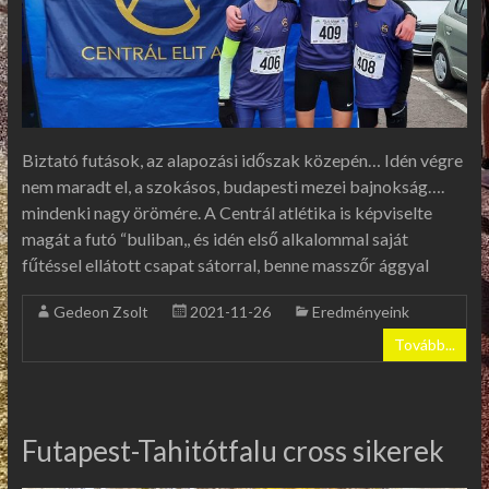
Biztató futások, az alapozási időszak közepén… Idén végre
nem maradt el, a szokásos, budapesti mezei bajnokság….
mindenki nagy örömére. A Centrál atlétika is képviselte
magát a futó “buliban,, és idén első alkalommal saját
fűtéssel ellátott csapat sátorral, benne masszőr ággyal
Gedeon Zsolt
2021-11-26
Eredményeink
Tovább...
Futapest-Tahitótfalu cross sikerek