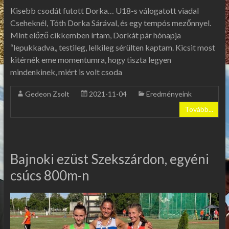
Kisebb csodát futott Dorka… U18-s válogatott viadal
Cseheknél, Tóth Dorka Sárával, és egy tempós mezőnnyel.
Mint előző cikkemben írtam, Dorkát pár hónapja
“lepukkadva,, testileg, lelkileg sérülten kaptam. Kicsit most
kitérnék eme momentumra, hogy tiszta legyen
mindenkinek, miért is volt csoda
Gedeon Zsolt
2021-11-04
Eredményeink
Tovább...
Bajnoki ezüst Szekszárdon, egyéni
csúcs 800m-n