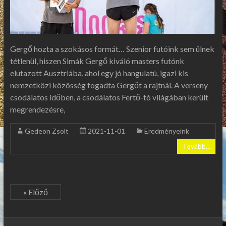
Gergő hozta a szokásos formát… Szenior futóink sem ülnek
tétlenül, hiszen Simák Gergő kiváló masters futónk
elutazott Ausztriába, ahol egy jó hangulatú, igazi kis
nemzetközi közösség fogadta Gergőt a rajtnál. A verseny
csodálatos időben, a csodálatos Fertő-tó világában került
megrendezésre,
Gedeon Zsolt
2021-11-01
Eredményeink
Tovább...
« Előző