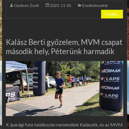
Gedeon Zsolt
2021-11-01
Eredményeink
Tovább...
Kalász Berti győzelem, MVM csapat
második hely, Péterünk harmadik
X. iparági futó találkozón remekeltek Kalászék, és az MVM