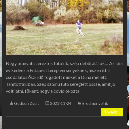
Négy aranyat szereztek futóink, szép debütálások… Az idei
év kedvez a Futapest terep versenyeknek, hiszen itt is
csodálatos őszi idő fogadott minket a Duna mellett,
Tahitótfaluban. Szép számú futó sereglett össze, amit jó
volt látni, főként, hogy a covid okozta
Gedeon Zsolt
2021-11-24
Eredményeink
Tovább...