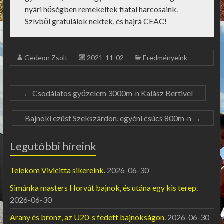
nyári hőségben remekeltek fiatal harcosaink.
Szívből gratulálok nektek, és hajrá CEAC!
Gedeon Zsolt
2021-11-02
Eredményeink
←
Csodálatos győzelem 3000m-n Kalász Bertivel
Bajnoki ezüst Szekszárdon, egyéni csúcs 800m-n
→
Legutóbbi híreink
Telekom Vivicitta sikereink.
2026-06-30
Simánka masters Horvát bajnok, és utána egy kis terep.
2026-06-30
Arany és bronz, az U20-s fedett bajnokságon.
2026-06-30