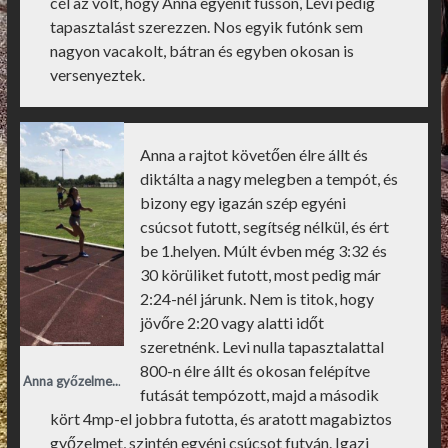
cél az volt, hogy Anna egyénit fusson, Levi pedig
tapasztalást szerezzen. Nos egyik futónk sem
nagyon vacakolt, bátran és egyben okosan is
versenyeztek.
Anna a rajtot követően élre állt és
diktálta a nagy melegben a tempót, és
bizony egy igazán szép egyéni
csúcsot futott, segítség nélkül, és ért
be 1.helyen. Múlt évben még 3:32 és
30 körüliket futott, most pedig már
2:24-nél járunk. Nem is titok, hogy
jövőre 2:20 vagy alatti időt
szeretnénk. Levi nulla tapasztalattal
800-n élre állt és okosan felépítve
Anna győzelme..
.
futását tempózott, majd a második
kört 4mp-el jobbra futotta, és aratott magabiztos
győzelmet, szintén egyéni csúcsot futván. Igazi