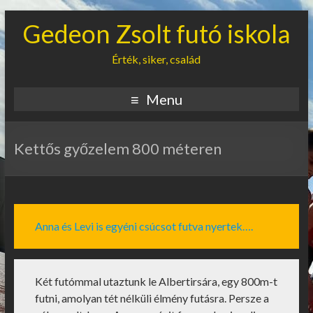
Gedeon Zsolt futó iskola
Érték, siker, család
Menu
Kettős győzelem 800 méteren
Anna és Levi is egyéni csúcsot futva nyertek….
Két futómmal utaztunk le Albertirsára, egy 800m-t
futni, amolyan tét nélküli élmény futásra. Persze a