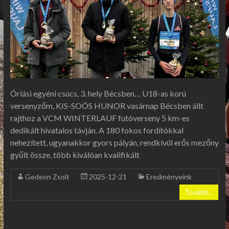
Óriási egyéni csúcs, 3. hely Bécsben… U18-as korú
versenyzőm, KIS-SOÓS HUNOR vasárnap Bécsben állt
rajthoz a VCM WINTERLAUF futóverseny 5 km-es
dedikált hivatalos távján. A 180 fokos fordítókkal
nehezített, ugyanakkor gyors pályán, rendkívül erős mezőny
gyűlt össze, több kiválóan kvalifikált
Gedeon Zsolt
2025-12-21
Eredményeink
Tovább...