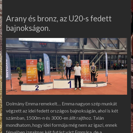
Arany és bronz, az U20-s fedett
bajnokságon.
Dolmány Emma remekelt… Emma nagyon szép munkát
végzett az idei fedett országos bajnokságán, ahol is két
számban, 1500m-n és 3000-en állt rajthoz. Talán
mondhatom, hogy idei formája még nem az igazi, ennek
fényében izgalmas két futást várt Emmára, de a