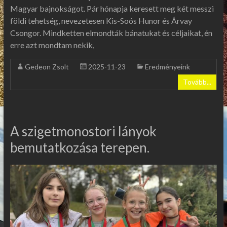
Magyar bajnokságot. Pár hónapja keresett meg két messzi
földi tehetség, nevezetesen Kis-Soós Hunor és Árvay
Csongor. Mindketten elmondták bánatukat és céljaikat, én
erre azt mondtam nekik,
Gedeon Zsolt
2025-11-23
Eredményeink
Tovább...
A szigetmonostori lányok
bemutatkozása terepen.