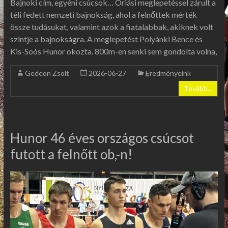
Bajnoki cím, egyéni csúcsok… Óriási meglepetéssel zárult a
téli fedett nemzeti bajnokság, ahol a felnőttek mérték
össze tudásukat, valamint azok a fiatalabbak, akiknek volt
szintje a bajnokságra. A meglepetést Polyánki Bence és
Kis-Soós Hunor okozta. 800m-en senki sem gondolta volna,
Gedeon Zsolt
2026-06-27
Eredményeink
Tovább...
Hunor 46 éves országos csúcsot
futott a felnőtt ob,-n!