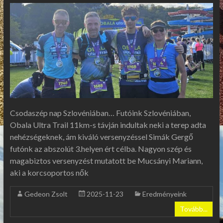
Csodaszép nap Szlovéniában… Futóink Szlovéniában,
Obala Ultra Trail 11km-s távján indultak neki a terep adta
nehézségeknek, ám kiváló versenyzéssel Simák Gergő
futónk az abszolút 3.helyen ért célba. Nagyon szép és
magabiztos versenyzést mutatott be Mucsányi Mariann,
aki a korcsoportos nők
Gedeon Zsolt
2025-11-23
Eredményeink
Tovább...