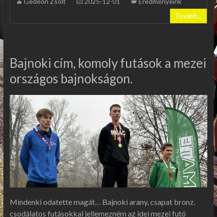
Gedeon Zsolt
2025-12-01
Eredményeink
Tovább...
Bajnoki cím, komoly futások a mezei
országos bajnokságon.
Mindenki odatette magát… Bajnoki arany, csapat bronz,
csodálatos futásokkal jellemezném az idei mezei futó