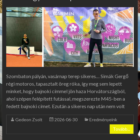
Szombaton pályán, vasárnap terep sikeres… Simák Gergő
régi motoros, tapasztalt öreg róka, így meg sem lepett
minket, hogy bajnoki címmel jön haza Horvátországból,
ahol szépen felépített futással, megszerezte M45-ben a
fedett bajnoki címet. Ezután a sikeres nap után nem volt
Gedeon Zsolt
2026-06-30
Eredményeink
Tovább...