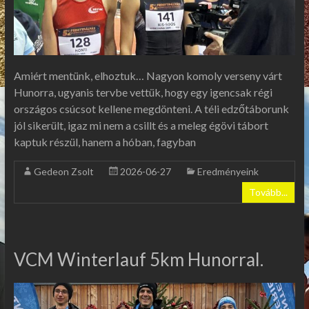
Amiért mentünk, elhoztuk… Nagyon komoly verseny várt
Hunorra, ugyanis tervbe vettük, hogy egy igencsak régi
országos csúcsot kellene megdönteni. A téli edzőtáborunk
jól sikerült, igaz mi nem a csillt és a meleg égövi tábort
kaptuk részül, hanem a hóban, fagyban
Gedeon Zsolt
2026-06-27
Eredményeink
Tovább...
VCM Winterlauf 5km Hunorral.