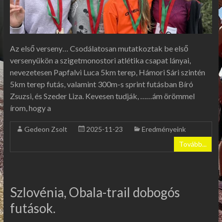
Az első verseny… Csodálatosan mutatkoztak be első
versenyükön a szigetmonostori atlétika csapat lányai,
nevezetesen Papfalvi Luca 5km terep, Hámori Sári szintén
5km terep futás, valamint 300m-s sprint futásban Bíró
Zsuzsi, és Szeder Liza. Kevesen tudják, ……ám örömmel
írom, hogy a
Gedeon Zsolt
2025-11-23
Eredményeink
Tovább...
Szlovénia, Obala-trail dobogós
futások.