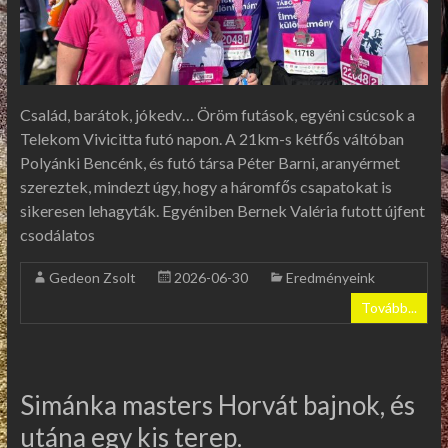
Család, barátok, jókedv… Öröm futások, egyéni csúcsok a
Telekom Vivicitta futó napon. A 21km-s kétfős váltóban
Polyánki Bencénk, és futó társa Péter Barni, aranyérmet
szereztek, mindezt úgy, hogy a háromfős csapatokat is
sikeresen lehagyták. Egyéniben Bernek Valéria futott újfent
csodálatos
Gedeon Zsolt
2026-06-30
Eredményeink
Tovább...
Simánka masters Horvát bajnok, és
utána egy kis terep.