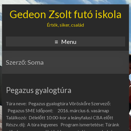
Gedeon Zsolt futó iskola
Érték, siker, család
Menu
Szerző:
Soma
Pegazus gyalogtúra
Túra neve: Pegazus gyalogtúra Vöröskőre Szervező:
Pegazus SME Időpont: 2016. március 6. vasárnap
Találkozó: Délelőtt 10:00-kor a leányfalusi CBA előtt
Részv. díj: A túra ingyenes Program ismertetése: Túránk