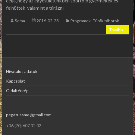
célja, hogy az egyesületünkben sportoló gyermekek és
felnőttek, valamint a túrázni
Soma
2016-02-28
Programok
,
Túrák táborok
Tovább...
Hivatalos adatok
Kapcsolat
Oldaltérkép
pegazussme@gmail.com
+36 (70) 607 32 02