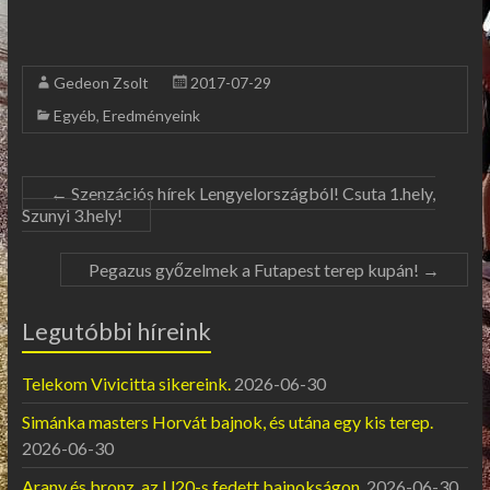
Gedeon Zsolt
2017-07-29
Egyéb
,
Eredményeink
←
Szenzációs hírek Lengyelországból! Csuta 1.hely,
Szunyi 3.hely!
Pegazus győzelmek a Futapest terep kupán!
→
Legutóbbi híreink
Telekom Vivicitta sikereink.
2026-06-30
Simánka masters Horvát bajnok, és utána egy kis terep.
2026-06-30
Arany és bronz, az U20-s fedett bajnokságon.
2026-06-30