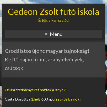
Gedeon Zsolt futó iskola
Érték, siker, család
Menu
Csodálatos újonc magyar bajnokság!
Kettő bajnoki cím, aranyjelvények,
csúcsok!
Óriási eredményeket hoztak a lányok…
Csuta Dorottya
1.hely
600m,
országos bajnok!