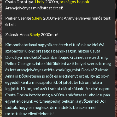
Csuta Dorottya
1.hely
2000m,
országos bajnok!
Aranyjelvényes minősítést ért el!
Peiker Csenge
5.hely
2000m-en! Aranyjelvényes minősítést
ért el!
Zsámár Anna
8.hely
2000m-n!
Kimondhatatlanul nagy sikert értek el futóink az idei évi
szabadtéri újonc országos bajnokságon, hiszen Csuta
Dorottya mindkettő számban bajnoki címet szerzett, míg
Peiker Csenge szinte zöldfülűként az 5.helyet szerezte meg
és lett aranyjelvényes atléta, csakúgy, mint Dorka! Zsámár
Anna is bődületesen jó időt és eredményt ért el, így az ob-n
egyedüliként a mi csapatunkból jutott be három futó a
legjobb 10-be, ami azért sokat elárul rólunk! Az első napot
Csuta Dorka kezdte meg a 600m-s síkfutással, ahol csupán
egyetlen célunk volt, mégpedig behúzni a győzelmet! Jól
tudtuk, hogy ez meglesz, de mindeközben szemmel
tartottuk az ellenfeleket is!