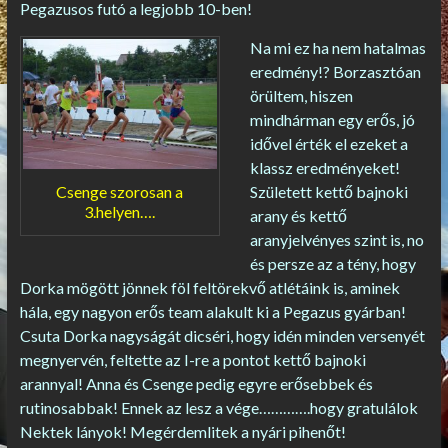
Pegazusos futó a legjobb 10-ben!
Na mi ez ha nem hatalmas
eredmény!? Borzasztóan
örültem, hiszen
mindhárman egy erős, jó
idővel érték el ezeket a
klassz eredményeket!
Csenge szorosan a
Született kettő bajnoki
3.helyen….
arany és kettő
aranyjelvényes szint is, no
és persze az a tény, hogy
Dorka mögött jönnek föl feltörekvő atlétáink is, aminek
hála, egy nagyon erős team alakult ki a Pegazus gyárban!
Csuta Dorka nagyságát dicséri, hogy idén minden versenyét
megnyervén, feltette az I-re a pontot kettő bajnoki
arannyal! Anna és Csenge pedig egyre erősebbek és
rutinosabbak! Ennek az lesz a vége………….hogy gratulálok
Nektek lányok! Megérdemlitek a nyári pihenőt!