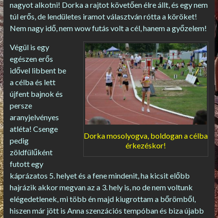
nagyot alkotni! Dorka a rajtot követően élre állt, és egy nem
túl erős, de lendületes iramot választván rótta a köröket!
Nem nagy idő, nem wow futás volt a cél, hanem a győzelem!
Végül is egy
egészen erős
idővel libbent be
a célba és lett
újfent bajnok és
persze
aranyjelvényes
atléta! Csenge
Dorka mosolyogva, boldogan a célba
pedig
érkezéskor!
zöldfülűként
futott egy
káprázatos 5. helyet és a fene mindenit, ha kicsit előbb
hajrázik akkor megvan az a 3. hely is, no de nem voltunk
elégedetlenek, mi több én majd kiugrottam a bőrömből,
hiszen már jött is Anna szenzációs tempóban és biza újabb