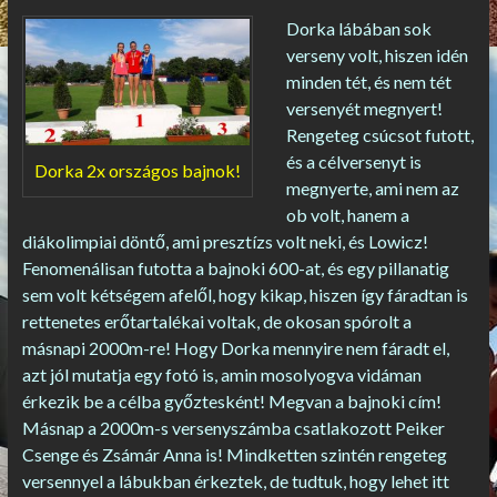
Dorka lábában sok
verseny volt, hiszen idén
minden tét, és nem tét
versenyét megnyert!
Rengeteg csúcsot futott,
és a célversenyt is
Dorka 2x országos bajnok!
megnyerte, ami nem az
ob volt, hanem a
diákolimpiai döntő, ami presztízs volt neki, és Lowicz!
Fenomenálisan futotta a bajnoki 600-at, és egy pillanatig
sem volt kétségem afelől, hogy kikap, hiszen így fáradtan is
rettenetes erőtartalékai voltak, de okosan spórolt a
másnapi 2000m-re! Hogy Dorka mennyire nem fáradt el,
azt jól mutatja egy fotó is, amin mosolyogva vidáman
érkezik be a célba győztesként! Megvan a bajnoki cím!
Másnap a 2000m-s versenyszámba csatlakozott Peiker
Csenge és Zsámár Anna is! Mindketten szintén rengeteg
versennyel a lábukban érkeztek, de tudtuk, hogy lehet itt