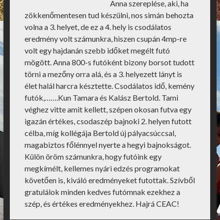
Anna szereplése, aki, ha
zökkenőmentesen tud készülni, nos simán behozta
volna a 3. helyet, de ez a 4. hely is csodálatos
eredmény volt számunkra, hiszen csupán 4mp-re
volt egy hajdanán szebb időket megélt futó
mögött. Anna 800-s futóként bizony borsot tudott
törni a mezőny orra alá, és a 3. helyezett lányt is
élet halál harcra késztette. Csodálatos idő, kemény
futók,…….Kun Tamara és Kalász Bertold. Tami
véghez vitte amit kellett, szépen okosan futva egy
igazán értékes, csodaszép bajnoki 2. helyen futott
célba, míg kollégája Bertold új pályacsúccsal,
magabiztos főlénnyel nyerte a hegyi bajnokságot.
Külön öröm számunkra, hogy futóink egy
megkímélt, kellemes nyári edzés programokat
követően is, kiváló eredményeket futottak. Szívből
gratulálok minden kedves futómnak ezekhez a
szép, és értékes eredményekhez. Hajrá CEAC!