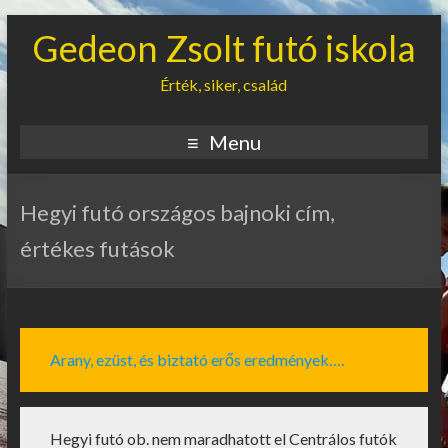
Gedeon Zsolt futó iskola
Érték, siker, család
Menu
Hegyi futó országos bajnoki cím,
értékes futások
Arany, ezüst, és biztató erős eredmények….
Hegyi futó ob. nem maradhatott el Centrálos futók