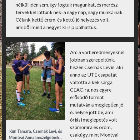
nélkül idén sem, így fogtuk magunkat, és merész
tervekkel láttunk neki a nagy nap, nagy munkáinak.
Célunk kettő érem, és kettő jó helyezés volt,
amiből mind a négyet ki is pipálhattuk.
Ám a várt eredményeknél
jobban szerepeltünk,
hiszen Csernák Levin, aki
anno az UTE csapatát
váltotta a kék sárga
CEAC-ra, nos egyre
erősödő formát
mutatván a meglepően jó
6. helyre jött be, ami
óriási meglepetés volt
számomra és öröm,
Kun Tamara, Csernák Levi, és
csakúgy, mint Montvai
Montvai Anna beszélgetnek…