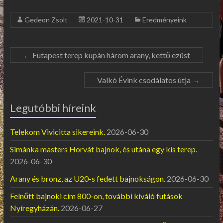
Gedeon Zsolt
2021-10-31
Eredményeink
←
Futapest terep kupán három arany, kettő ezüst
Valkó Évink csodálatos útja
→
Legutóbbi híreink
Telekom Vivicitta sikereink.
2026-06-30
Simánka masters Horvát bajnok, és utána egy kis terep.
2026-06-30
Arany és bronz, az U20-s fedett bajnokságon.
2026-06-30
Felnőtt bajnoki cím 800-on, további kiváló futások
Nyíregyházán.
2026-06-27