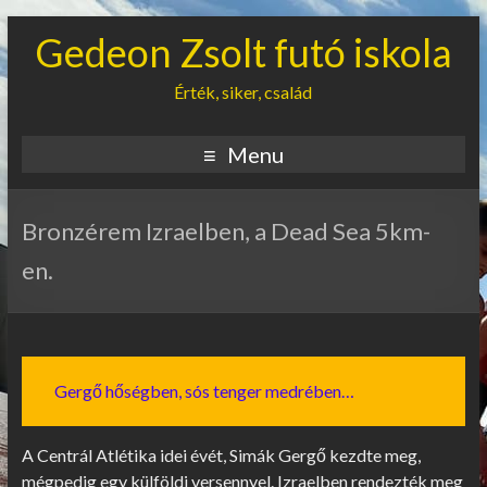
Gedeon Zsolt futó iskola
Érték, siker, család
Menu
Bronzérem Izraelben, a Dead Sea 5km-
en.
Gergő hőségben, sós tenger medrében…
A Centrál Atlétika idei évét, Simák Gergő kezdte meg,
mégpedig egy külföldi versennyel. Izraelben rendezték meg