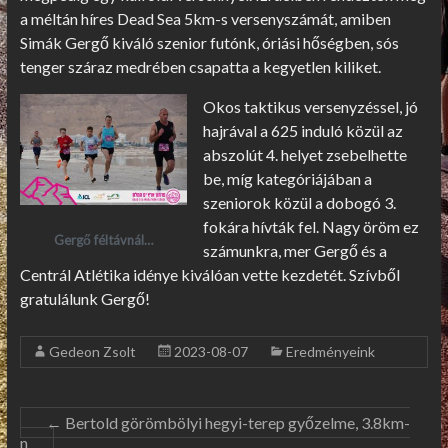
a méltán híres Dead Sea 5km-s versenyszámát, amiben
Simák Gergő kiváló szenior futónk, óriási hőségben, sós
tenger száraz medrében csapatta a kegyetlen kiliket.
Okos taktikus versenyzéssel, jó
hajrával a 625 induló közül az
abszolút 4. helyet zsebelhette
be, míg kategóriájában a
szeniorok közül a dobogó 3.
fokára hívták fel. Nagy öröm ez
Gergő féltávnál…
számunkra, mer Gergő és a
Centrál Atlétika idénye kiválóan vette kezdetét. Szívből
gratulálunk Gergő!
Gedeon Zsolt
2023-08-07
Eredményeink
←
Bertold görömbölyi hegyi-terep győzelme, 3.8km-
n