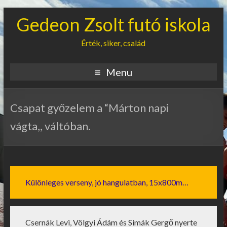
Gedeon Zsolt futó iskola
Érték, siker, család
Menu
Csapat győzelem a “Márton napi
vágta,, váltóban.
Különleges verseny, jó hangulatban, 15x800m…
Csernák Levi, Völgyi Ádám és Simák Gergő nyerte