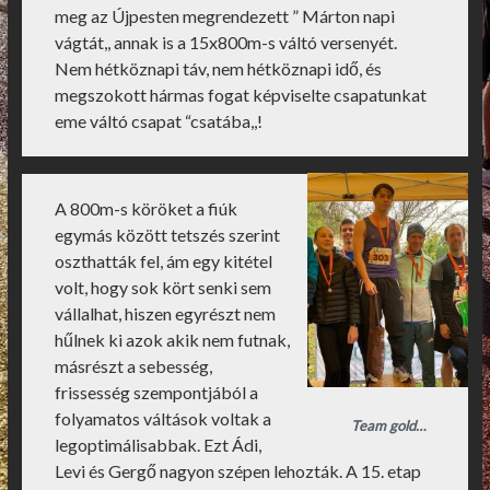
meg az Újpesten megrendezett ” Márton napi
vágtát,, annak is a 15x800m-s váltó versenyét.
Nem hétköznapi táv, nem hétköznapi idő, és
megszokott hármas fogat képviselte csapatunkat
eme váltó csapat “csatába,,!
A 800m-s köröket a fiúk
egymás között tetszés szerint
oszthatták fel, ám egy kitétel
volt, hogy sok kört senki sem
vállalhat, hiszen egyrészt nem
hűlnek ki azok akik nem futnak,
másrészt a sebesség,
frissesség szempontjából a
folyamatos váltások voltak a
Team gold…
legoptimálisabbak. Ezt Ádi,
Levi és Gergő nagyon szépen lehozták. A 15. etap