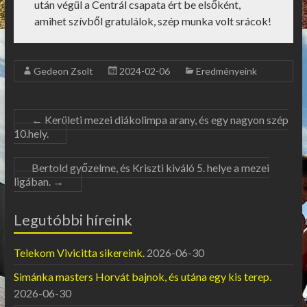
után végül a Centrál csapata ért be elsőként,
amihet szívből gratulálok, szép munka volt srácok!
Gedeon Zsolt
2024-02-06
Eredményeink
←
Kerületi mezei diákolimpa arany, és egy nagyon szép
10.hely.
Bertold győzelme, és Kriszti kiváló 5. helye a mezei
ligában.
→
Legutóbbi híreink
Telekom Vivicitta sikereink.
2026-06-30
Simánka masters Horvát bajnok, és utána egy kis terep.
2026-06-30