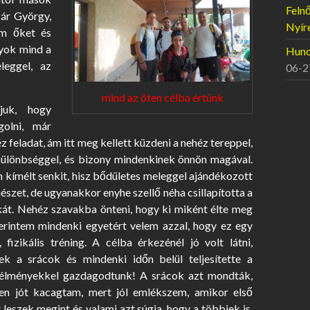
Felnő
ár György,
Nyír
em őket és
gyok mind a
Hunor
leggel, az
06-2
mind az öten célba értünk
juk, hogy
golni, már
 feladat, ám itt meg kellett küzdeni a nehéz tereppel,
ülönbséggel, és bizony mindenkinek önnön magával.
 kímélt senkit, hisz bődületes meleggel ajándékozott
szet, de ugyanakkor enyhe szellő néha csillapította a
át. Nehéz szavakba önteni, hogy ki miként élte meg
zerintem mindenki egyetért velem azzal, hogy ez egy
, fizikális tréning. A célba érkezénél jó volt látni,
ek a srácok és mindenki időn belül teljesítette a
ló élményekkel gazdagodtunk! A srácok azt mondták,
en jót kacagtam, mert jól emlékszem, amikor első
leszek megint és valami azt súgja, hogy a többiek is.