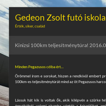
Gedeon Zsolt futó iskola
Érték, siker, család
Kinizsi 100km teljesítménytúra! 2016.0
Minden Pegazusos célba ért…
Örömmel írom e sorokat, hiszen a rendkívül embert pró
100km-es teljesítménytúrát mind az öt Pegazusos harcos 
Lássuk hát kik is voltak ők, akik kilépvén a szürke 
árnyékából, valami olyanba vágták a fejszéjüket, am