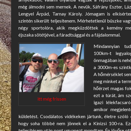
még álmodni sem mernek. A nevük, Sáfrány Eszter, Láz
Lengyel Árpád, Tarnay Károly. Jómagam is elkísért
szintén sikerült teljesítenem. Mérhetetlenül büszke va
négy sportolóra, akik megküzdöttek a kemény me
éjszaka sötétjével, a fáradtsággal és a fájdalommal.
Mindannyian tud
100km-t legyalo
önmagában is nehéz
a 3000m-es szintk
A hőmérséklet sem
meg minket a termé
hőérzet magas fok
ezt a túrát, ám s
itt még frissen
igazi lélekfacsaró
amikor megjelent
küldetést. Csodálatos vidékeken jártunk, életre szó
hogy soha többé nem jönnek el a Kinizsi 100-ra. Ez
teljesítésem után pont ugyanezt mondtam. Én jövőre ott 