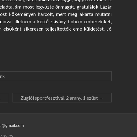
feladta, ám most legyőzte önmagát, gratulálok Lázár
most kőkeményen harcolt, mert meg akarta mutatni
lációval illetném a kettő zsivány bohém embereinket,
 elsőként sikeresen teljesítették eme küldetést. Jó
ink
.
Zuglói sportfesztivál, 2 arany, 1 ezüst
→
e@gmail.com
7 32 02