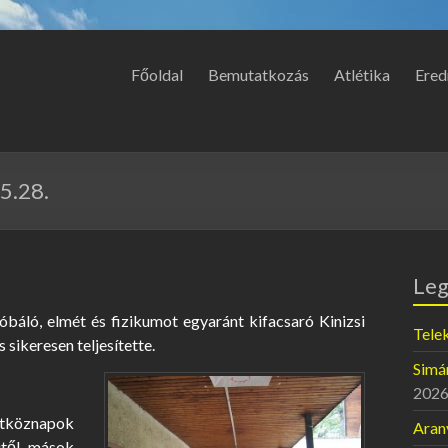
Főoldal
Bemutatkozás
Atlétika
Ered
5.28.
Leg
báló, elmét és fizikumot egyaránt kifacsaró Kinizsi
Telek
sikeresen teljesítette.
Simán
2026
hétköznapok
Aran
itől mások