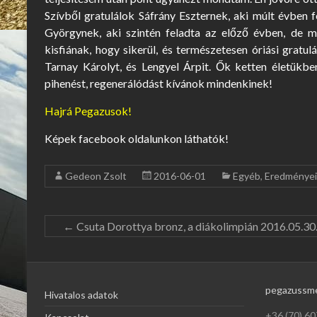
Szívből gratulálok Sáfrány Eszternek, aki múlt évben 
Györgynek, aki szintén feladta az előző évben, de 
kisfiának, hogy sikerül, és természetesen óriási gratu
Tarnay Károlyt, és Lengyel Árpit. Ők ketten életükben
pihenést, regenerálódást kívánok mindenkinek!
Hajrá Pegazusok!
Képek facebook oldalunkon láthatók!
Gedeon Zsolt
2016-06-01
Egyéb
,
Eredménye
←
Csuta Dorottya bronz, a diákolimpián 2016.05.30
pegazussm
Hivatalos adatok
+36 (70) 60