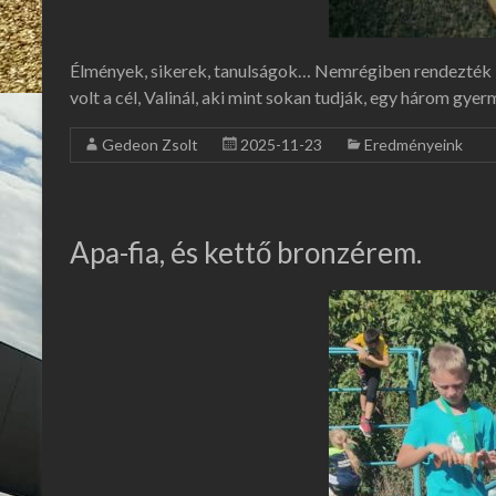
Élmények, sikerek, tanulságok… Nemrégiben rendezték B
volt a cél, Valinál, aki mint sokan tudják, egy három gy
Gedeon Zsolt
2025-11-23
Eredményeink
Apa-fia, és kettő bronzérem.