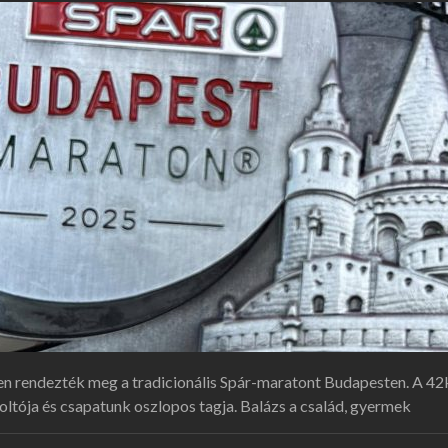
en rendezték meg a tradicionális Spár-maratont Budapesten. A 42km
oltója és csapatunk oszlopos tagja. Balázs a család, gyermek