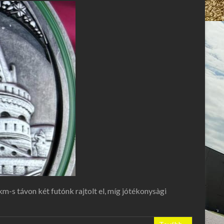
-s távon két futónk rajtolt el, míg jótékonysàgi