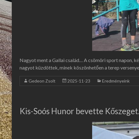
Nagyot ment a Gallai család… A csömöri sport napon, két 
nagyot küzdöttek, minek köszönhetően a terep versenye
Gedeon Zsolt
2025-11-23
Eredményeink
Kis-Soós Hunor bevette Kőszeget