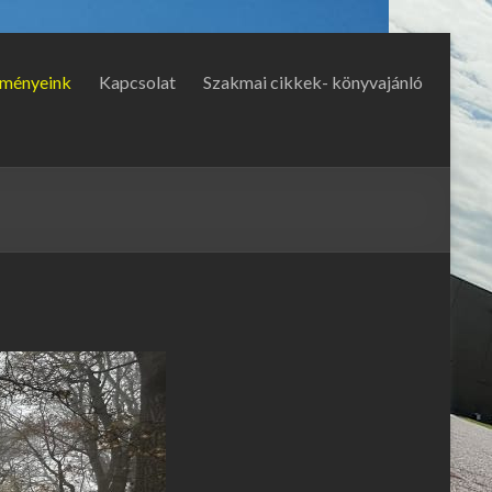
ményeink
Kapcsolat
Szakmai cikkek- könyvajánló