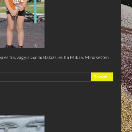
és fia, vagyis Gallai Balázs, és fia Miksa. Mindketten
Tovább...