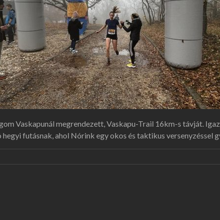
gom Vaskapunál megrendezett, Vaskapu-Trail 16km-s távját. Igazi 
ó hegyi futásnak, ahol Nórink egy okos és taktikus versenyzéssel