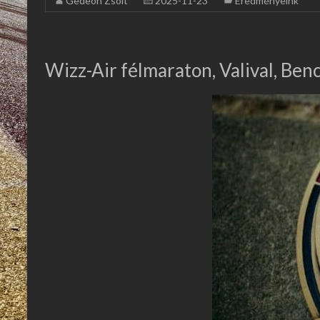
Gedeon Zsolt
2025-11-23
Eredményeink
Wizz-Air félmaraton, Valival, Benc