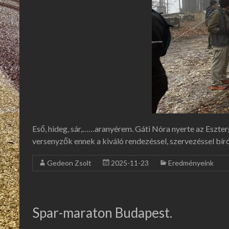
Eső, hideg, sár,……aranyérem. Gáti Nóra nyerte az Eszter
versenyzők ennek a kiváló rendezéssel, szervezéssel bír
Gedeon Zsolt
2025-11-23
Eredményeink
Spar-maraton Budapest.