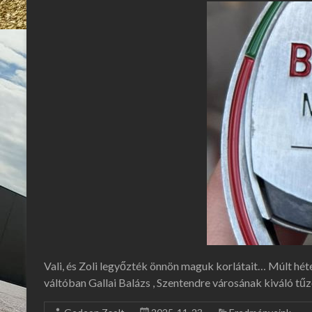
Vali, és Zoli legyőzték önnön maguk korlátait… Múlt hét
váltóban Gallai Balázs , Szentendre városának kiváló tűz