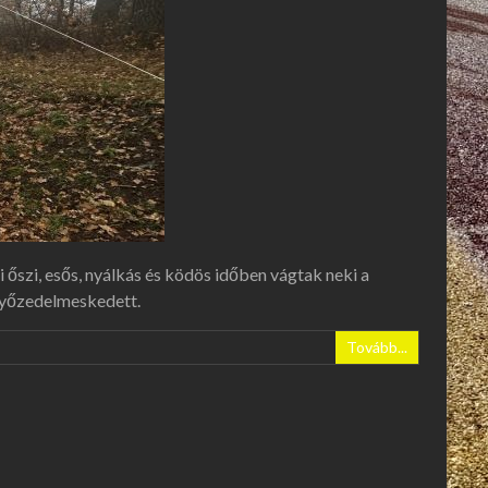
őszi, esős, nyálkás és ködös időben vágtak neki a
 győzedelmeskedett.
Tovább...