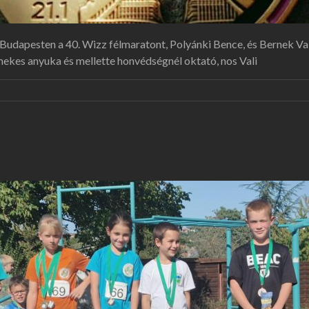
udapesten a 40. Wizz félmaratont, Polyánki Bence, és Bernek Val
ermekes anyuka és mellette honvédségnél oktató, nos Vali