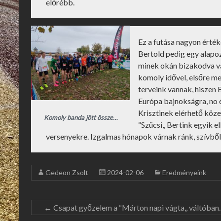
előrébb.
Ez a futása nagyon érték
Bertold pedig egy alapoz
minek okán bizakodva vár
komoly idővel, elsőre me
terveink vannak, hiszen 
Európa bajnokságra, no é
Krisztinek elérhető köze
Komoly banda jött össze…
“Szücsi,, Bertink egyik el
versenyekre. Izgalmas hónapok várnak ránk, szívből
Gedeon Zsolt
2024-02-06
Eredményeink
←
Csapat győzelem a “Márton napi vágta,, váltóban.