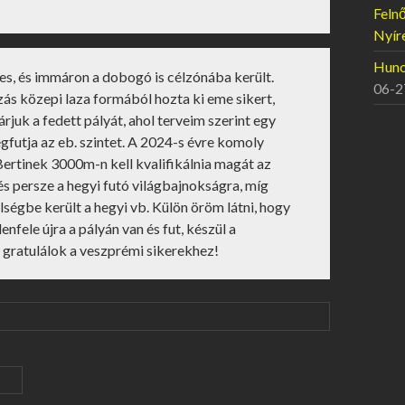
Felnő
Nyír
Hunor
es, és immáron a dobogó is célzónába került.
06-2
ás közepi laza formából hozta ki eme sikert,
juk a fedett pályát, ahol terveim szerint egy
gfutja az eb. szintet. A 2024-s évre komoly
Bertinek 3000m-n kell kvalifikálnia magát az
s persze a hegyi futó világbajnokságra, míg
lségbe került a hegyi vb. Külön öröm látni, hogy
lenfele újra a pályán van és fut, készül a
 gratulálok a veszprémi sikerekhez!