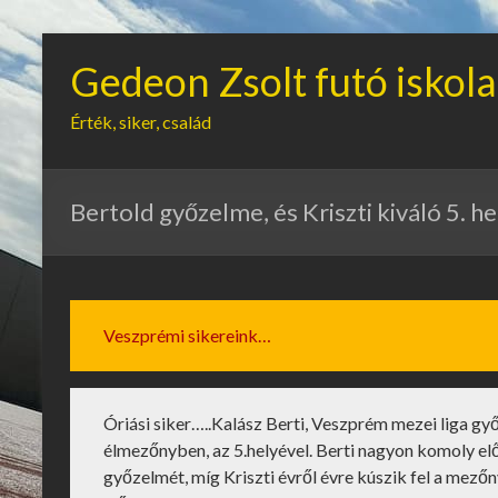
Gedeon Zsolt futó iskola
Érték, siker, család
Bertold győzelme, és Kriszti kiváló 5. he
Veszprémi sikereink…
Óriási siker…..Kalász Berti, Veszprém mezei liga gy
élmezőnyben, az 5.helyével. Berti nagyon komoly elő
győzelmét, míg Kriszti évről évre kúszik fel a mező