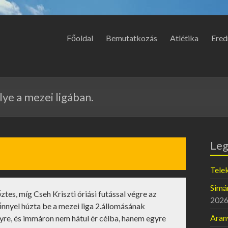
Főoldal
Bemutatkozás
Atlétika
Ered
lye a mezei ligában.
Leg
Telek
Simán
őztes, míg
Cseh Kriszti
óriási futással végre az
2026
nnyel húzta be a mezei liga 2.állomásának
Aran
nyre, és immáron nem hátul ér célba, hanem egyre