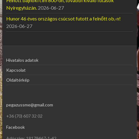
Felnőtt bajnoki cím 800-on, további kiváló futások
Nyíregyházán.
2026-06-27
Hunor 46 éves országos csúcsot futott a felnőtt ob,-n!
2026-06-27
Hivatalos adatok
Kapcsolat
Oldaltérkép
pegazussme@gmail.com
+36 (70) 607 32 02
Facebook
Adószám: 18178467-1-42