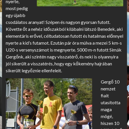
nyerte,
most pedig
egy újabb
csodálatos aranyat! Szépen és nagyon gyorsan futott.
Követte őt a nehéz időszakból kilábalni látszó Benedek, aki
elementáris erővel, céltudatosan futott és hatalmas előnnyel
nyerte a kid’s futamot. Ezután pár óra múlva a mezei 5 km-s
U20-s versenyszámot is megnyerte. 5000 m-n futott Simák
Gergőnk, aki szintén nagy visszatérő, és neki is olyannyira
jól sikerült a visszatérés, hogy egy kőkemény hajrában
sikerült legyőznie ellenfeleit.
Gergő 10
nemzet
fiait
utasította
maga
mögé,
hiszen 10