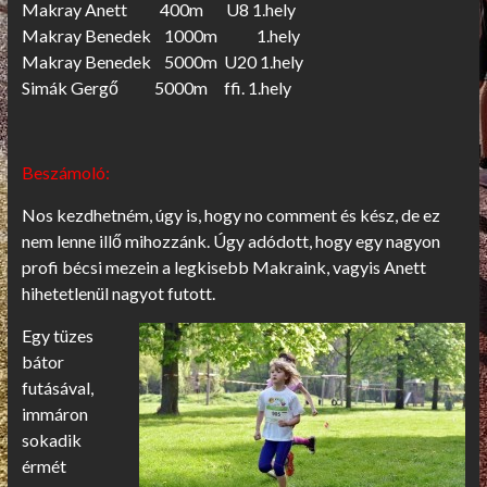
Makray Anett 400m U8 1.hely
Makray Benedek 1000m 1.hely
Makray Benedek 5000m U20 1.hely
Simák Gergő 5000m ffi. 1.hely
Beszámoló:
Nos kezdhetném, úgy is, hogy no comment és kész, de ez
nem lenne illő mihozzánk. Úgy adódott, hogy egy nagyon
profi bécsi mezein a legkisebb Makraink, vagyis Anett
hihetetlenül nagyot futott.
Egy tüzes
bátor
futásával,
immáron
sokadik
érmét