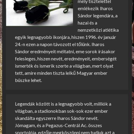
mély tisztelettel
emlékezik Iharos
Sándor legendára, a
hazai és a
nemzetközi atlétika
egyik legnagyobb ikonjára, hiszen 1996. év január
24.-n ezen a napon távozott el tőlünk. Iharos
Sándor eredményeit méltatni, eme sorok írásakor
felesleges, hiszen nevét, eredményeit, emberségét
ismerték és ismerik szerte a világban, mert olyat
tett, amire minden tiszta lelkű Magyar ember
büszke lehet.
Legendák között is a legnagyobb volt, milliók a
világban, a stadionokban sok-sok ezer ember
skandálta egyszerre Iharos Sándor nevét.
Jómagam, és a Pegazus-Centrál Ac. összes
sportolója, edzője megköszönni nem tudjuk azt a