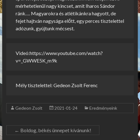
mérhetetlenül nagy kincset, amit Iharos Sándor
ránk…. Magyarokra és atlétikánkra hagyott, de
fejet hajtván nagysága előtt, egy perces tisztelettel
adózunk, gyújtunk mécsest.
Videó:
https://www.youtube.com/watch?
v=_GWWE5K_m9k
Mély tisztelettel: Gedeon Zsolt Ferenc
Gedeon Zsolt
2021-01-24
Eredményeink
←
Boldog, békés ünnepet kívánunk!