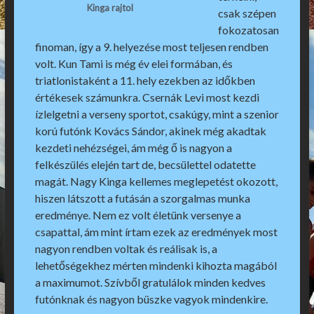
Kinga rajtol
csak szépen
fokozatosan
finoman, így a 9. helyezése most teljesen rendben
volt. Kun Tami is még év elei formában, és
triatlonistaként a 11. hely ezekben az időkben
értékesek számunkra. Csernák Levi most kezdi
ízlelgetni a verseny sportot, csakúgy, mint a szenior
korú futónk Kovács Sándor, akinek még akadtak
kezdeti nehézségei, ám még ő is nagyon a
felkészülés elején tart de, becsülettel odatette
magát. Nagy Kinga kellemes meglepetést okozott,
hiszen látszott a futásán a szorgalmas munka
eredménye. Nem ez volt életünk versenye a
csapattal, ám mint írtam ezek az eredmények most
nagyon rendben voltak és reálisak is, a
lehetőségekhez mérten mindenki kihozta magából
a maximumot. Szívből gratulálok minden kedves
futónknak és nagyon büszke vagyok mindenkire.