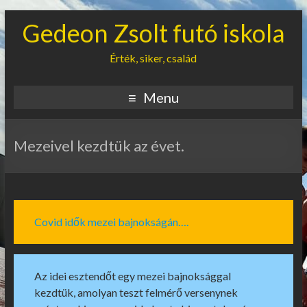
Gedeon Zsolt futó iskola
Érték, siker, család
Menu
Mezeivel kezdtük az évet.
Covid idők mezei bajnokságán….
Az idei esztendőt egy mezei bajnoksággal
kezdtük, amolyan teszt felmérő versenynek