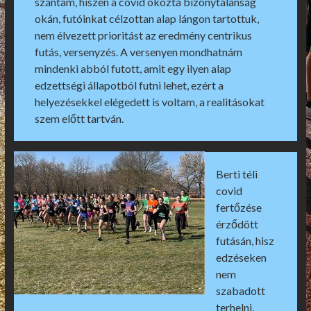
szántam, hiszen a covid okozta bizonytalanság
okán, futóinkat célzottan alap lángon tartottuk,
nem élvezett prioritást az eredmény centrikus
futás, versenyzés. A versenyen mondhatnám
mindenki abból futott, amit egy ilyen alap
edzettségi állapotból futni lehet, ezért a
helyezésekkel elégedett is voltam, a realitásokat
szem előtt tartván.
Berti téli
covid
fertőzése
érződött
futásán, hisz
edzéseken
nem
szabadott
terhelni,