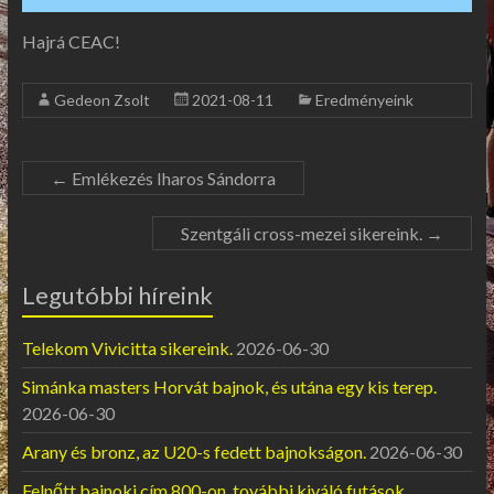
Hajrá CEAC!
Gedeon Zsolt
2021-08-11
Eredményeink
←
Emlékezés Iharos Sándorra
Szentgáli cross-mezei sikereink.
→
Legutóbbi híreink
Telekom Vivicitta sikereink.
2026-06-30
Simánka masters Horvát bajnok, és utána egy kis terep.
2026-06-30
Arany és bronz, az U20-s fedett bajnokságon.
2026-06-30
Felnőtt bajnoki cím 800-on, további kiváló futások