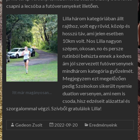
csapni a lecsóba a futóversenyeket illetően.
Lilla három kategóriában állt
rajthoz, volt egy rövid, közép és
hosszú táv, ami jelen esetben
10km volt. Nos Lilla nagyon
szépen, okosan, no és persze
rutinból behúzta ennek a kedves
ám jól szervezett futóversenynek
mindhárom kategória győzelmét.
Megjegyzem ezt megelőzően
pedig Szolnokon sikerült nyernie
Itt már magányosan…
duatlon versenyen, ami nem is
csoda, hisz edzéseit alázattal és
szorgalommal végzi. Szívből gratulálok Lilla!
Gedeon Zsolt
2022-09-20
Eredményeink