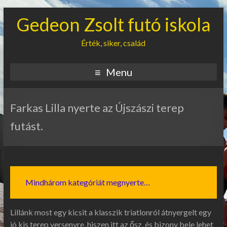
Gedeon Zsolt futó iskola
Érték, siker, család
Menu
Farkas Lilla nyerte az Újszászi terep
futást.
Mindhárom kategóriát megnyerte…
Lillánk most egy kicsit a klasszik triatlonról átnyergelt egy
jó kis terep versenyre, hiszen itt az ősz, és bizony bele lehet