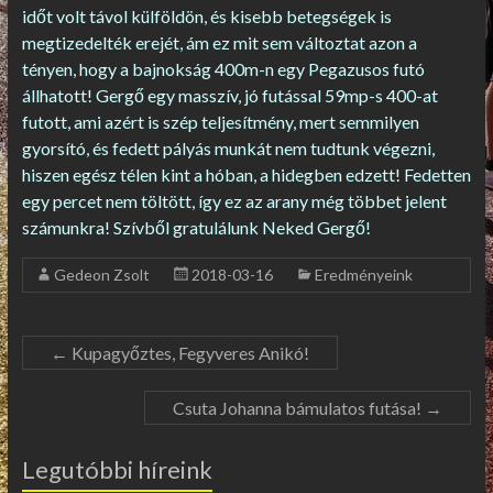
időt volt távol külföldön, és kisebb betegségek is
megtizedelték erejét, ám ez mit sem változtat azon a
tényen, hogy a bajnokság 400m-n egy Pegazusos futó
állhatott! Gergő egy masszív, jó futással 59mp-s 400-at
futott, ami azért is szép teljesítmény, mert semmilyen
gyorsító, és fedett pályás munkát nem tudtunk végezni,
hiszen egész télen kint a hóban, a hidegben edzett! Fedetten
egy percet nem töltött, így ez az arany még többet jelent
számunkra! Szívből gratulálunk Neked Gergő!
Gedeon Zsolt
2018-03-16
Eredményeink
←
Kupagyőztes, Fegyveres Anikó!
Csuta Johanna bámulatos futása!
→
Legutóbbi híreink