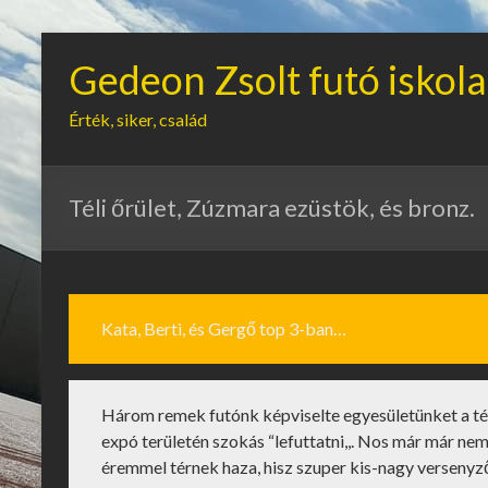
Gedeon Zsolt futó iskola
Érték, siker, család
Téli őrület, Zúzmara ezüstök, és bronz.
Kata, Berti, és Gergő top 3-ban…
Három remek futónk képviselte egyesületünket a té
expó területén szokás “lefuttatni,,. Nos már már nem
éremmel térnek haza, hisz szuper kis-nagy versenyz