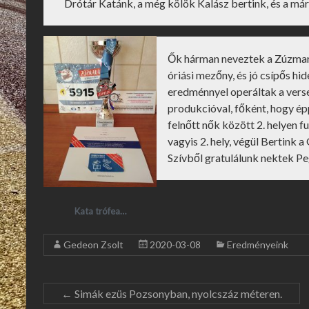
Drótár Katánk, a még kölök Kalász bertink, és a m
Ők hárman neveztek a Zúzmar
óriási mezőny, és jó csípős h
eredménnyel operáltak a verse
produkcióval, főként, hogy ép
felnőtt nők között 2. helyen f
vagyis 2. hely, végül Bertink a
Szívből gratulálunk nektek P
Kata trófea…
Gedeon Zsolt
2020-03-08
Eredményeink
←
Simák ezüs Pozsonyban, nyolcszáz méteren.