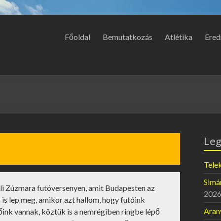
Főoldal
Bemutatkozás
Atlétika
Ered
Leg
Telek
Simán
li Zúzmara futóversenyen, amit Budapesten az
2026
 is lep meg, amikor azt hallom, hogy futóink
Aran
őink vannak, köztük is a nemrégiben ringbe lépő