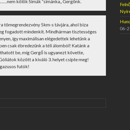
ár……nem kölök Simák “simánka,, Gergőnk.
Felnő
Nyír
Hunor
a tömegrendezvény 5km-s távjára, ahol biza
06-2
ideg fogadott mindenkit. Mindhárman tisztességes
nyen, így maximálisan elégedettek lehetünk a
pen csak ébredezünk a téli álomból! Katánk a
uthatott be, míg Gergő is ugyanezt követte,
 Góliátok között a kiváló 3. helyet csípte meg!
egazusos futók!