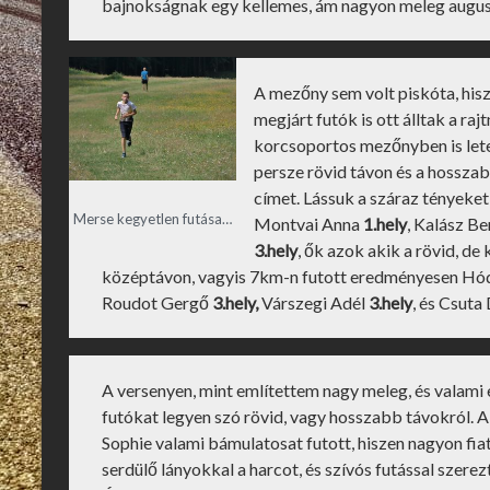
bajnokságnak egy kellemes, ám nagyon meleg augus
A mezőny sem volt piskóta, hisz
megjárt futók is ott álltak a raj
korcsoportos mezőnyben is letet
persze rövid távon és a hosszab
címet. Lássuk a száraz tényeke
Merse kegyetlen futása…
Montvai Anna
1.hely
, Kalász B
3.hely
, ők azok akik a rövid, d
középtávon, vagyis 7km-n futott eredményesen H
Roudot Gergő
3.hely,
Várszegi Adél
3.hely
, és Csuta
A versenyen, mint említettem nagy meleg, és valami
futókat legyen szó rövid, vagy hosszabb távokról. A 
Sophie valami bámulatosat futott, hiszen nagyon fiata
serdülő lányokkal a harcot, és szívós futással szer