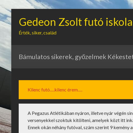
Gedeon Zsolt futó iskola
Érték, siker, család
Bámulatos sikerek, győzelmek Kékeste
Kilenc futó….kilenc érem….
A Pegazus Atlétikában nyáron, illetve nyár végén sin
versenyekkel szoktuk kitölteni, amelyek közt itt in
Ennek okán néhány futóval, szám szerint 9 kemény at