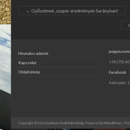
←
Győzelmek, szuper eredmények Surányban!
pegazussm
Hivatalos adatok
+36 (70) 60
Kapcsolat
Oldaltérkép
Facebook
Adószám: 
Copyright © 2026
Gedeon Zsolt futó iskola
. Powered by
WordPress
. Th