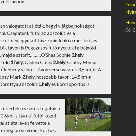
zutsi napon.
Felnő
Nyír
Hunor
en válogatott atléták, hegyi világbajnokságot
06-2
tnál. Csapatunk futói az abszolút, és a
ték névjegyüket, hisze mindenki érmes lett, és
bik távon is Pegazusos futó nyerte el a bajnoki
t, majd a sztorit………O’Shea Sophie
3.hely
,
ertold
1.hely
, O’Shea Collin
2.hely
, Csuthy Merse
e kőkemény szintes távon versenyeztek 3,6km-n! A
ódosy Márk
2.hely
, hosszabb távon, 14.5km-n
 Dorottya abszolút
1.hely
és korcsoportos is.
 embertelen szintek fogaták a
3,6km-s táv női futói közül
l atléta lévén felvette a
ezte meg bronzérmét köztük.