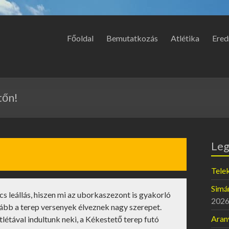
Főoldal
Bemutatkozás
Atlétika
Ered
tőn!
Leg
Telek
Simán
cs leállás, hiszen mi az uborkaszezont is gyakorló
2026
kább a terep versenyek élveznek nagy szerepet.
Aran
létával indultunk neki, a Kékestető terep futó