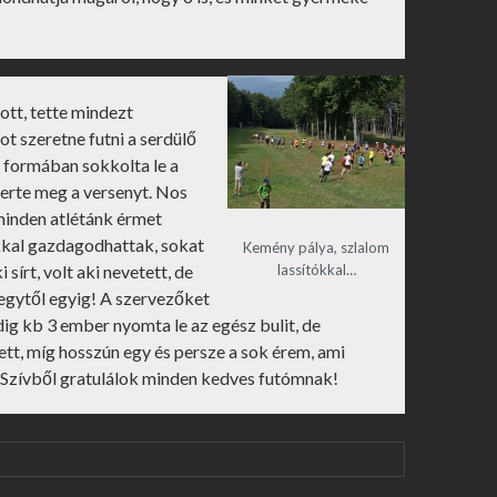
ott, tette mindezt
t szeretne futni a serdülő
s formában sokkolta le a
nyerte meg a versenyt. Nos
minden atlétánk érmet
okkal gazdagodhattak, sokat
Kemény pálya, szlalom
lassítókkal…
sírt, volt aki nevetett, de
 egytől egyig! A szervezőket
edig kb 3 ember nyomta le az egész bulit, de
tt, míg hosszún egy és persze a sok érem, ami
Szívből gratulálok minden kedves futómnak!