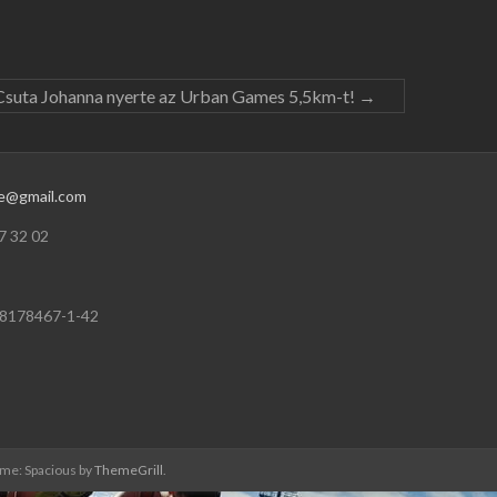
Csuta Johanna nyerte az Urban Games 5,5km-t!
→
e@gmail.com
7 32 02
18178467-1-42
eme: Spacious by
ThemeGrill
.