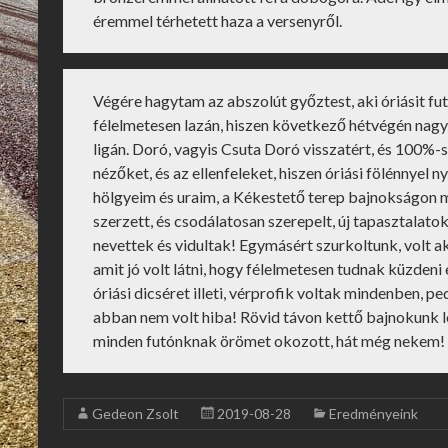
éremmel térhetett haza a versenyről.
Végére hagytam az abszolút győztest, aki óriásit fut
félelmetesen lazán, hiszen következő hétvégén nagyo
ligán. Doró, vagyis Csuta Doró visszatért, és 100%-
nézőket, és az ellenfeleket, hiszen óriási fölénnyel 
hölgyeim és uraim, a Kékestető terep bajnokságon 
szerzett, és csodálatosan szerepelt, új tapasztalat
nevettek és vidultak! Egymásért szurkoltunk, volt aki 
amit jó volt látni, hogy félelmetesen tudnak küzdeni
óriási dicséret illeti, vérprofik voltak mindenben, p
abban nem volt hiba! Rövid távon kettő bajnokunk le
minden futónknak örömet okozott, hát még nekem! 
Gedeon Zsolt
2019-08-28
Eredményeink