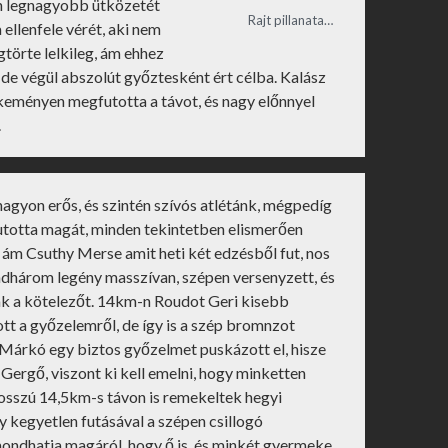
lán legnagyobb ütközetét
Rajt pillanata…
ellenfele vérét, aki nem
gtörte lelkileg, ám ehhez
 de végül abszolút győztesként ért célba. Kalász
 keményen megfutotta a távot, és nagy előnnyel
.
agyon erős, és szintén szívós atlétánk, mégpedíg
ifutotta magát, minden tekintetben elismerően
i, ám Csuthy Merse amit heti két edzésből fut, nos
ndhárom legény masszívan, szépen versenyzett, és
ták a kötelezőt. 14km-n Roudot Geri kisebb
tt a győzelemről, de így is a szép bromnzot
Márkó egy biztos győzelmet puskázott el, hisze
 Gergő, viszont ki kell emelni, hogy minketten
hosszú 14,5km-s távon is remekeltek hegyi
gy kegyetlen futásával a szépen csillogó
mondhatja magáról, hogy ő is, és minkét gyermeke