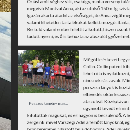
Óriási amit véghez vitt, csakúgy, mint a verseny ta
megvívó Montvai Anna, aki az utolső 150m-ig szívta 
igazán akarta átadni az elsőséget, de Anna végül me
valami hihetetlen tartalékokat kellett mozgósítania,
Bertold valami emberfelettit alkotott, hiszen csont
tudott nyerni, és ő is behúzta az abszolút győzelmet
Mögötte érkezett egy n
Collin. Collin patent k
lehet róla is nyilatkozn
nincsnek rá szavak. Mi
persze a lányok is hoz
eltévedés okán lecsúszo
abszolvál. Középtávon 
Pegazus kemény mag…
ugyanott tévedt el mint
kifutották magukat, és ez nagyon is becsülendő. A 
zergéink, mivel Várszegi Adél a felnőtt lányoknál, e
bronzéremmel állhatott fel a dobogóra. Adél így el