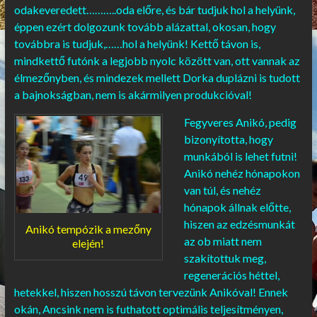
odakeveredett………..oda előre, és bár tudjuk hol a helyünk,
éppen ezért dolgozunk tovább alázattal, okosan, hogy
továbbra is tudjuk,……hol a helyünk! Kettő távon is,
mindkettő futónk a legjobb nyolc között van, ott vannak az
élmezőnyben, és mindezek mellett Dorka duplázni is tudott
a bajnokságban, nem is akármilyen produkcióval!
Fegyveres Anikó, pedig
bizonyította, hogy
munkából is lehet futni!
Anikó nehéz hónapokon
van túl, és nehéz
hónapok állnak előtte,
hiszen az edzésmunkát
Anikó tempózik a mezőny
az ob miatt nem
elején!
szakítottuk meg,
regenerációs héttel,
hetekkel, hiszen hosszú távon tervezünk Anikóval! Ennek
okán, Ancsink nem is futhatott optimális teljesítményen,