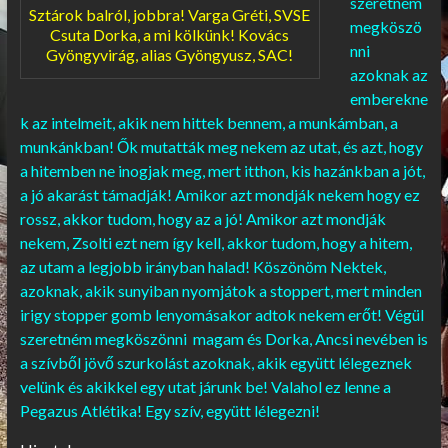
szeretném
Sztárok balról, jobbra!
Varga Gréti, SVSE
megköszö
Csuta Dorka, a mi kölkünk! Kovács
nni
Gyöngyvirág, alias Gyöngyusz, SAC!
azoknak az
emberekne
k az intelmeit, akik nem hittek bennem, a munkámban, a
munkánkban! Ők mutatták meg nekem az utat, és azt, hogy
a hitemben ne inogjak meg, mert itthon, kis hazánkban a jót,
a jó akarást támadják! Amikor azt mondják nekem hogy ez
rossz, akkor tudom, hogy az a jó! Amikor azt mondják
nekem, Zsolti ezt nem így kell, akkor tudom, hogy a hitem,
az utam a legjobb irányban halad! Köszönöm Nektek,
azoknak, akik sunyiban nyomjátok a stoppert, mert minden
irigy stopper gomb lenyomásakor adtok nekem erőt! Végül
szeretném megköszönni magam és Dorka, Ancsi nevében is
a szívből jövő szurkolást azoknak, akik együtt lélegeznek
velünk és akikkel egy utat járunk be! Valahol ez lenne a
Pegazus Atlétika! Egy szív, együtt lélegezni!