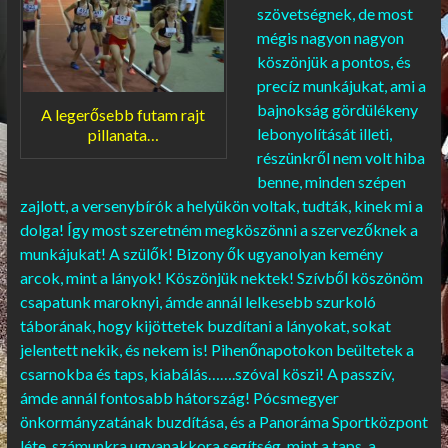
szövetségnek, de most
mégis nagyon nagyon
köszönjük a pontos, és
precíz munkájukat, ami a
bajnokság gördülékeny
A legerősebb futam rajt
lebonyolítását illeti,
pillanata…
részünkről nem volt hiba
benne, minden szépen
zajlott, a versenybírók a helyükön voltak, tudták, kinek mi a
dolga! Így most szeretném megköszönni a szervezőknek a
munkájukat! A szülők! Bizony ők ugyanolyan kemény
arcok, mint a lányok! Köszönjük nektek! Szívből köszönöm
csapatunk maroknyi, ámde annál lelkesebb szurkoló
táborának, hogy kijöttetek buzdítani a lányokat, sokat
jelentett nekik, és nekem is! Pihenőnapotokon beültetek a
csarnokba és taps, kiabálás…….szóval köszi! A passzív,
ámde annál fontosabb hátország! Pócsmegyer
önkormányzatának buzdítása, és a Panoráma Sportközpont
léte, számunkra ugyanakkora segítség, mint a taps, a