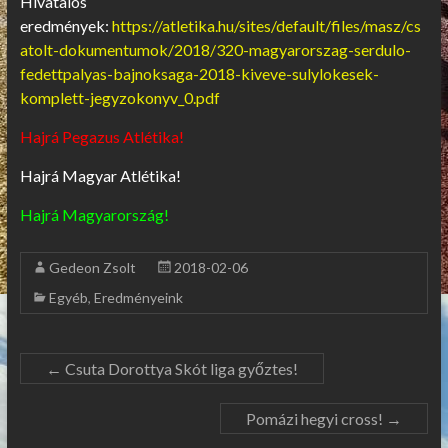
Hivatalos
eredmények:
https://atletika.hu/sites/default/files/masz/cs
atolt-dokumentumok/2018/320-magyarorszag-serdulo-
fedettpalyas-bajnoksaga-2018-kiveve-sulylokesek-
komplett-jegyzokonyv_0.pdf
Hajrá Pegazus Atlétika!
Hajrá Magyar Atlétika!
Hajrá Magyarország!
Gedeon Zsolt
2018-02-06
Egyéb
,
Eredményeink
←
Csuta Dorottya Skót liga győztes!
Pomázi hegyi cross!
→