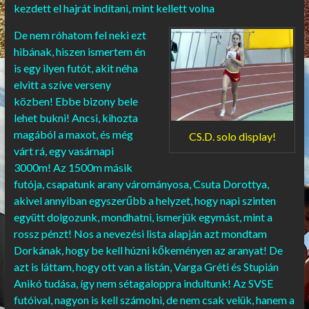
kezdett el hajrát indítani, mint kellett volna
De nem róhatom fel neki ezt
hibának, hiszen ismertem én
is egy ilyen futót, akit néha
elvitt a szíve verseny
közben! Ebbe bizony bele
lehet bukni! Ancsi, kihozta
magából a maxot, és még
CS.D. solo display!
várt rá, egy vasárnapi
3000m! Az 1500m másik
futója, csapatunk arany várományosa, Csuta Dorottya,
akivel annyiban egyszerűbb a helyzet, hogy napi szinten
együtt dolgozunk, mondhatni, ismerjük egymást, mint a
rossz pénzt! Nos a nevezési lista alapján azt mondtam
Dorkának, hogy be kell húzni kőkeményen az aranyat! De
azt is láttam, hogy ott van a listán, Varga Gréti és Stupián
Anikó tudása, így nem sétagaloppra indultunk! Az SVSE
futóival, nagyon is kell számolni, de nem csak velük, hanem a