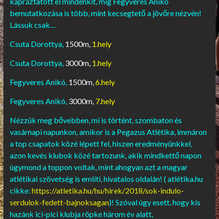
kápráztatott el mindenkit, míg Fegyveres Anikó
bemutatkozása is több, mint kecsegtető a jövőre nézvén!
Lássuk csak…
Csuta Dorottya,
1500m,
1.hely
Csuta Dorottya,
3000m,
1.hely
Fegyveres Anikó,
1500m,
6.hely
Fegyveres Anikó,
3000m,
7.hely
Nézzük meg bővebben, mi is történt, szombaton és
vasárnapi napunkon, amikor is a Pegazus Atlétika, immáron
a top csapatok közé lépett fel, hiszen eredményünkkel,
azon kevés klubok közé tartozunk, akik mindkettő napon
úgymond a toppon voltak, mint ahogyan azt a magyar
atlétikai szövetség is említi, hivatalos oldalán! ( atlétika.hu
cikke:
https://atletika.hu/hu/hirek/2018/sok-indulo-
serdulok-fedett-bajnoksagan
)! Szóval úgy esett, hogy kis
hazánk ici-pici klubja röpke három év alatt,