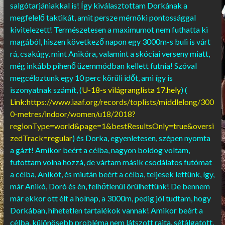
salgótarjániakkal is! Így kiválasztottam Dorkának a
megfelelő taktikát, amit persze mérnöki pontossággal
kivitelezett! Természetesen a maximumot nem futhatta ki
magából, hiszen következő napon egy 3000m-s buli is várt
rá, csakúgy, mint Anikóra, valamint a skóciai verseny miatt,
még inkább pihenő üzemmódban kellett futnia! Szóval
megcéloztunk egy 10 perc körüli időt, ami így is
iszonyatnak számít, (
U-18-s világranglista
17.hely
) (
Link:
https://www.iaaf.org/records/toplists/middlelong/300
0-metres/indoor/women/u18/2018?
regionType=world&page=1&bestResultsOnly=true&oversi
zedTrack=regular
) és Dorka, egyenletesen, szépen nyomta
a gázt! Amikor beért a célba, nagyon boldog voltam,
futottam volna hozzá, de vártam másik csodálatos futómat
a célba, Anikót, és miután beért a célba, teljesek lettünk, így,
már Anikó, Doró és én, felhőtlenül örülhettünk! De bennem
már ekkor ott élt a holnap, a 3000m, pedig jól tudtam, hogy
Dorkában, hihetetlen tartalékok vannak! Amikor beért a
célba, különösebb probléma nem látszott rajta. sétálgatott,