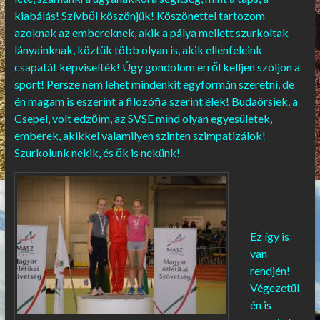
kiabálás! Szívből köszönjük! Köszönettel tartozom
azoknak az embereknek, akik a pálya mellett szurkoltak
lányainknak, köztük több olyan is, akik ellenfeleink
csapatát képviselték! Úgy gondolom erről kelljen szóljon a
sport! Persze nem lehet mindenkit egyformán szeretni, de
én magam is eszerint a filozófia szerint élek! Budaörsiek, a
Csepel, volt edzőim, az SVSE mind olyan egyesületek,
emberek, akikkel valamilyen szinten szimpatizálok!
Szurkolunk nekik, és ők is nekünk!
Ez így is
van
rendjén!
Végezetül
én is