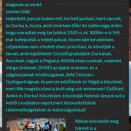
magasan az elvárt
szinten felül
teljesített, persze tudom mit, hol kell javítani, mert van mit,
és Dorka is, hozta, amit elvártam tőle! Az külön nagy öröm,
hogy maradtak még tartalékai 1500-n, és 3000m-n is! Mi,
már befejeztük a fedett pályát, hiszen idei tervünkben,
céljainkban nem a fedett élvez prioritást, és követjük a
tervet, amit kijelöltünk! Szívből gratulálok Dorkának,
Ancsinak, vagyis a Pegazus Atlétika harcosainak, valamint
Varga Grétinek, (SVSE) az újabb éremhez, és a
salgótarjániak kiválóságának, (SAC) Kovács
Gyöngyvirágnak, és persze edzőiknek is! Végül a köszönet,
mert illik megköszönni a bulit elég sok embernek! Elsőként,
Anikó és Dorka! Köszönöm, köszönjük Nektek lányok ezt a
kettő csodálatos napot,mert bizonyítottátok
rátermettségeteket, és bátorságotokat!
Ritkán köszönök meg
bármit is a