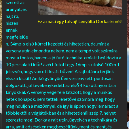
szereti az
aranyat, és
hajt rá,
Ez a maci egy tolvaj! Lenyúlta Dorka érmét!
hiszen
ennek
megfelelőe
n, 34mp-s első kőrrel kezdett és hihetetlen, de, mint a
verseny után elmondta nekem, nem a tempó volt számára
most a fontos, hanem a jó futó technika, emiatt beáldozta a
10 perc alatti időt! azért futott egy 16mp-s utolsó 100m-t,
jelezvén, hogy van ott kraft bőven! A rajt utánra térjünk
vissza kicsit! Anikó gyönyörűen versenyzett, pontosan
dolgozott, jól tevékenykedett az első 4 között nyomta a
lányokkal. A verseny vége felé látszott, hogy a munkás
hetek hónapok, nem tették lehetővé számára még, hogy
meginduljon a mezőnnyel, de így is éppen hogy lemaradt a
többiektől a végjátékban és a hihetetlenül szép 7. helyet
szerezte meg! Dorka a rajt után, ügyelvén a technikára és
arra, amit edzéseken megbeszéltünk, ment és ment, és