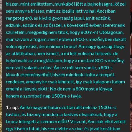
hiszen, mint említettem, munkából jött a bajnokságra, közel
sem annyira frissen, mint az ideális lett volna! Ancsiban
rengeteg erő, és kiváló gyorsaság lapul, amit edzünk,
edzünk, edzünk és az ősszel, a következő évben szeretnénk
szüretelni, mégpedig nem titok, hogy 800m-n! Utólagosan,
már szívom a fogam, mert ebben a 800-s mezőnyben dukált
volna egy ezüst, de minimum bronz! Ám nagy igazság, hogy
az atlétikában, nem ismert, a mi lett volna ha feltevés, de
helyénvaló az a meglátásom, hogy a mostani 800-s mezőny,
nem volt valami acélos! Ám ez mit sem von le, a 800-s
lányok eredményeiből, hiszen mindenki tolta a tempót
rendesen, amennyire csak lehetett, így csak kalapom tudom
emelni a lányok előtt! No de nem a 800 most a lényeg,
hanem a szombati nap 1500m-s távja.
1. nap:
Anikó nagyon határozottan állt neki az 1500m-s
távhoz, és bizony mondom a kedves olvasóknak, hogy a
bronz lebegett a szemem előtt! Viszont, Ancsink elkövetett
egy kisebb hibát, hiszen elvitte a szíve, és jóval korábban