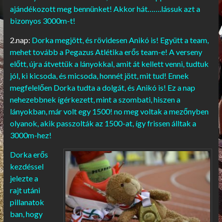
ajándékozott meg bennünket! Akkor hát…….lássuk azt a
bizonyos 3000m-t!
2.nap:
Dorka megjött, és rövidesen Anikó is! Együtt a team,
mehet tovább a Pegazus Atlétika erős team-e! A verseny
előtt, újra átvettük a lányokkal, amit át kellett venni, tudtuk
jól, ki kicsoda, és micsoda, honnét jött, mit tud! Ennek
megfelelően Dorka tudta a dolgát, és Anikó is! Ez a nap
nehezebbnek ígérkezett, mint a szombati, hiszen a
lányokban, már volt egy 1500! no meg voltak a mezőnyben
olyanok, akik passzolták az 1500-at, így frissen álltak a
3000m-hez!
Dorka erős
kezdéssel
jelezte a
rajt utáni
pillanatok
ban, hogy