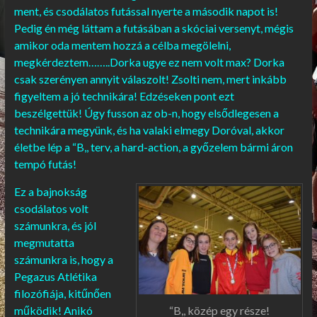
ment, és csodálatos futással nyerte a második napot is!
Pedig én még láttam a futásában a skóciai versenyt, mégis
amikor oda mentem hozzá a célba megölelni,
megkérdeztem……..Dorka ugye ez nem volt max? Dorka
csak szerényen annyit válaszolt! Zsolti nem, mert inkább
figyeltem a jó technikára! Edzéseken pont ezt
beszélgettük! Úgy fusson az ob-n, hogy elsődlegesen a
technikára megyünk, és ha valaki elmegy Doróval, akkor
életbe lép a “B,, terv, a hard-action, a győzelem bármi áron
tempó futás!
Ez a bajnokság
csodálatos volt
számunkra, és jól
megmutatta
számunkra is, hogy a
Pegazus Atlétika
filozófiája, kitűnően
működik! Anikó
“B,, közép egy része!