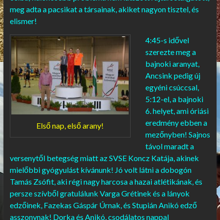
meg adta a pacsikat a társainak, akiket nagyon tisztel, és
elismer!
4:45-s idővel
szerezte meg a
bajnoki aranyat,
Ancsink pedig új
egyéni csúccsal,
5:12-el, a bajnoki
6. helyet, ami óriási
eredmény ebben a
Első nap, első arany!
mezőnyben! Sajnos
távol maradt a
versenytől betegség miatt az SVSE Koncz Katája, akinek
mielőbbi gyógyulást kívánunk! Jó volt látni a dobogón
Tamás Zsófit, aki régi nagy harcosa a hazai atlétikának, és
persze szívből gratulálunk Varga Grétinek és a lányok
edzőinek, Fazekas Gáspár Úrnak, és Stupián Anikó edző
asszonynak! Dorka és Anikó, csodálatos nappal