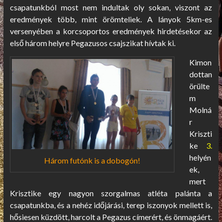
csapatunkból most nem indultak oly sokan, viszont az
eredmények több, mint örömteliek. A lányok 5km-es
versenyében a korcsoportos eredmények hirdetésekor az
első három helyre Pegazusos csajszikat hívtak ki.
Kimon
dottan
örülte
m
Molná
r
Kriszti
ke
3.
helyén
Három futónk is a dobogón!
ek,
mert
Krisztike egy nagyon szorgalmas atléta palánta a
csapatunkba, és a nehéz időjárási, terep iszonyok mellett is,
hősiesen küzdött, harcolt a Pegazus címerért, és önmagáért.