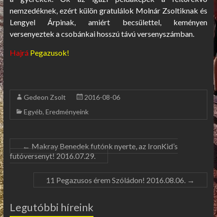
nemzedéknek, ezért külön gratulálok Molnár Zsoltiknak és
Lengyel Árpinak, amiért becsülettel, keményen
versenyeztek a csobánkai hosszú távú versenyszámban.
Hajrá
Pegazusok!
Gedeon Zsolt
2016-08-06
Egyéb
,
Eredményeink
←
Makray Benedek futónk nyerte, az IronKid’s
futóversenyt! 2016.07.29.
11 Pegazusos érem Szóládon! 2016.08.06.
→
Legutóbbi híreink