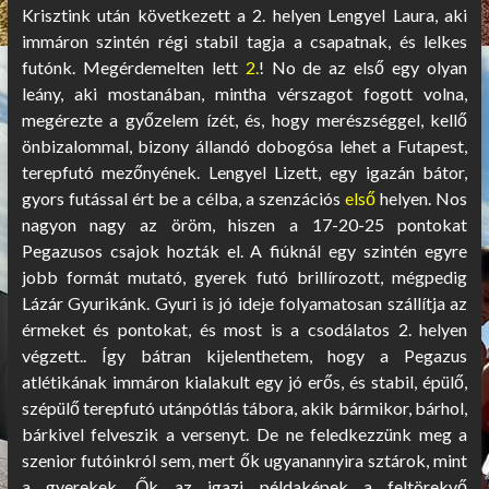
Krisztink után következett a 2. helyen Lengyel Laura, aki
immáron szintén régi stabil tagja a
csapatnak, és lelkes
futónk. Megérdemelten lett
2.
! No de az első egy olyan
leány, aki mostanában, mintha vérszagot fogott volna,
megérezte a győzelem ízét, és, hogy merészséggel, kellő
önbizalommal, bizony állandó dobogósa lehet a Futapest,
terepfutó mezőnyének. Lengyel Lizett, egy igazán bátor,
gyors futással ért be
a célba, a szenzációs
első
helyen. Nos
nagyon nagy az öröm, hiszen a 17-20-25 pontokat
Pegazusos csajok hozták el. A fiúknál egy szintén egyre
jobb formát mutató, gyerek futó brillírozott, mégpedig
Lázár Gyurikánk. Gyuri is jó ideje folyamatosan szállítja az
érmeket és pontokat, és most is a csodálatos 2. helyen
végzett.. Így bátran kijelenthetem, hogy a Pegazus
atlétikának immáron kialakult egy jó erős, és stabil, épülő,
szépülő terepfutó utánpótlás tábora, akik bármikor, bárhol,
bárkivel felveszik a versenyt. De ne feledkezzünk meg a
szenior futóinkról sem, mert ők ugyanannyira sztárok, mint
a gyerekek. Ők az igazi példaképek a feltörekvő