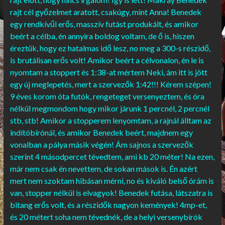
rajt cél győzelmet aratott, csakúgy, mint Anna! Benedek
egy rendkívűl erős, masszív futást produkált, és amikor
beért a célba, én annyira boldog voltam, de ő is, hiszen
éreztük, hogy ez hatalmas idő lesz, no meg a 300-s részidő,
is brutálisan erős volt! Amikor beért a célvonalon, én le is
nyomtam a stoppert és 1:38-at mértem Neki, ám itt is jött
egy új meglepetés, mert a szervezők 1:42!!! Kérem szépen!
9 éves korom óta futók, rengeteget versenyeztem, és óra
nélkül megmondom hogy mikor járunk 1 percnél, 2 percnél
stb, stb! Amikor a stopperem lenyomtam, a rajnál álltam az
indítóbírónál, és amikor Benedek beért, majdnem egy
vonalban a pálya másik végén! Ám sajnos a szervezők
szerint 4 másodpercet tévedtem, ami kb 20 méter! Na ezen,
már nem csak én nevettem, de sokan mások is. Én azért
mert nem szoktam hibásan mérni, no és kiváló belső órám is
van, stopper nélkül is elvagyok! Benedek futása, látszatra is
bitang erős volt, és a részidők nagyon kemények! 4mp-et,
és 20 métert soha nem tévednék, de a helyi versenybírók