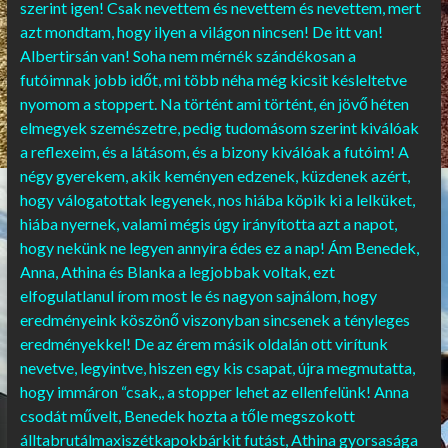
szerint igen! Csak nevettem és nevettem és nevettem, mert
azt mondtam, hogy ilyen a világon nincsen! De itt van!
Albertirsán van! Soha nem mérnék szándékosan a
futóimnak jobb időt, mi több néha még kicsit késleltetve
nyomom a stoppert. Na történt ami történt, én jövő héten
elmegyek szemészetre, pedig tudomásom szerint kiválóak
a reflexeim, és a látásom, és a bizony kiválóak a futóim! A
négy gyerekem, akik keményen edzenek, küzdenek azért,
hogy válogatottak legyenek, nos hiába köpik ki a lelküket,
hiába nyernek, valami mégis úgy irányította azt a napot,
hogy nekünk ne legyen annyira édes ez a nap! Ám Benedek,
Anna, Athina és Blanka a legjobbak voltak, ezt
elfogulatlanul írom most le és nagyon sajnálom, hogy
eredményeink köszönő viszonyban sincsenek a tényleges
eredményekkel! De az érem másik oldalán ott virítunk
nevetve, legyintve, hiszen egy kis csapat, újra megmutatta,
hogy immáron “csak,, a stopper lehet az ellenfelünk! Anna
csodát művelt, Benedek hozta a tőle megszokott
álltabrutálmaxiszétkapokbárkit futást, Athina gyorsasága