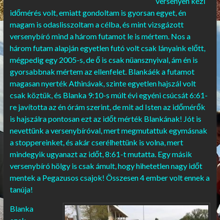
versenyen kézi
időmérés volt, emiatt gondoltam is gyorsan egyet, én
magam is odaslisszoltam a célba, és mint vizsgázott
versenybíró mind a három futamot le is mértem. Nos a
három futam alapján egyetlen futó volt csak lányaink előtt,
mégpedig egy 2005-s, de ő is csak nüansznyival, ám én is
gyorsabbnak mértem az ellenfelet. Blankáék a futamot
magasan nyerték Athinávak, szinte egyetlen hajszál volt
csak köztük, és Blanka 9:10-s múlt évi egyéni csúcsát 6:61-
re javította az én órám szerint, de mit ad Isten az időmérők
is hajszálra pontosan ezt az időt mérték Blankának! Jót is
nevettünk a versenybíróval, mert megmutattuk egymásnak
a stoppereinket, és akár cserélhettünk is volna, mert
mindegyik ugyanazt az időt, 8:61-t mutatta. Egy másik
versenybíró hölgy is csak ámult, hogy hihetetlen nagy időt
mentek a Pegazusos csajok! Összesen 4 ember volt ennek a
tanúja!
Blanka