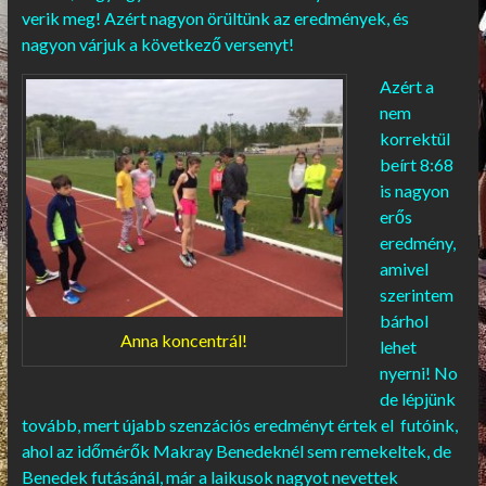
verik meg! Azért nagyon örültünk az eredmények, és
nagyon várjuk a következő versenyt!
Azért a
nem
korrektül
beírt 8:68
is nagyon
erős
eredmény,
amivel
szerintem
bárhol
Anna koncentrál!
lehet
nyerni! No
de lépjünk
tovább, mert újabb szenzációs eredményt értek el futóink,
ahol az időmérők Makray Benedeknél sem remekeltek, de
Benedek futásánál, már a laikusok nagyot nevettek