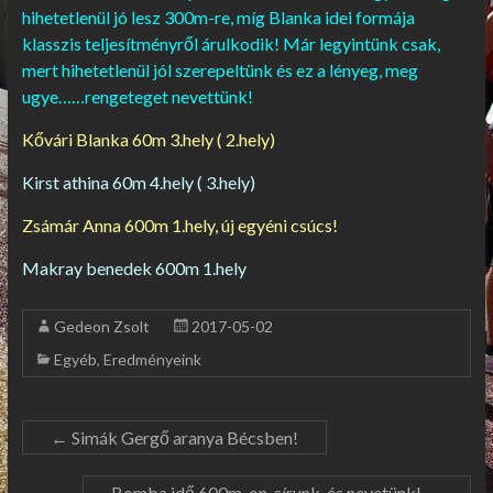
hihetetlenül jó lesz 300m-re, míg Blanka idei formája
klasszis teljesítményről árulkodik! Már legyintünk csak,
mert hihetetlenül jól szerepeltünk és ez a lényeg, meg
ugye……rengeteget nevettünk!
Kővári Blanka 60m 3.hely ( 2.hely)
Kirst athina 60m 4.hely ( 3.hely)
Zsámár Anna 600m 1.hely, új egyéni csúcs!
Makray benedek 600m 1.hely
Gedeon Zsolt
2017-05-02
Egyéb
,
Eredményeink
←
Simák Gergő aranya Bécsben!
Bomba idő 600m-on, sírunk, és nevetünk!
→