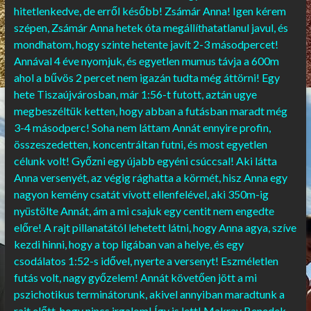
hitetlenkedve, de erről később! Zsámár Anna! Igen kérem
szépen, Zsámár Anna hetek óta megállíthatatlanul javul, és
mondhatom, hogy szinte hetente javít 2-3 másodpercet!
Annával 4 éve nyomjuk, és egyetlen mumus távja a 600m
ahol a bűvös 2 percet nem igazán tudta még áttörni! Egy
hete Tiszaújvárosban, már 1:56-t futott, aztán ugye
megbeszéltük ketten, hogy abban a futásban maradt még
3-4 másodperc! Soha nem láttam Annát ennyire profin,
összeszedetten, koncentráltan futni, és most egyetlen
célunk volt! Győzni egy újabb egyéni csúccsal! Aki látta
Anna versenyét, az végig rághatta a körmét, hisz Anna egy
nagyon kemény csatát vívott ellenfelével, aki 350m-ig
nyüstölte Annát, ám a mi csajuk egy centit nem engedte
előre! A rajt pillanatától lehetett látni, hogy Anna agya, szíve
kezdi hinni, hogy a top ligában van a helye, és egy
csodálatos 1:52-s idővel, nyerte a versenyt! Eszméletlen
futás volt, nagy győzelem! Annát követően jött a mi
pszichotikus terminátorunk, akivel annyiban maradtunk a
rajt előtt, hogy nincs irgalom! Így is lett! Makray Benedek