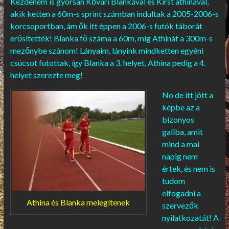
Kezdeném is gyorsan Kővári Blankával és Kirst athinával,
akik ketten a 60m-s sprint számban indultak a 2005-2006-s
korcsoportban, ám ők itt éppen a 2006-s futók táborát
erősítették! Blanka fő száma a 60m, míg Athinát a 300m-s
mezőnybe szánom! Lányaim, lányink mindketten egyéni
csúcsot futottak, így Blanka a 3. helyet, Athina pedig a 4.
helyet szerezte meg!
No de itt jött a
képbe az a
bizonyos
galiba, amit
mind a mai
napig nem
értek, és nem is
tudom
elfogadni a
Athina és Blanka melegítenek
szervezők
nyilatkozatát! A