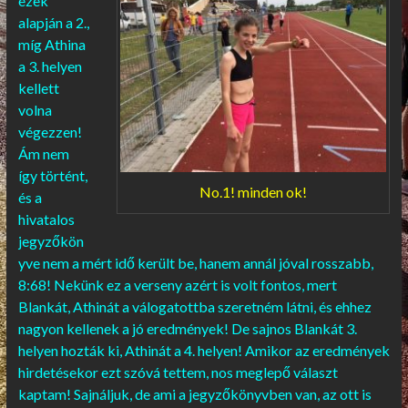
ezek
alapján a 2.,
míg Athina
a 3. helyen
kellett
volna
végezzen!
Ám nem
így történt,
No.1! minden ok!
és a
hivatalos
jegyzőkön
yve nem a mért idő került be, hanem annál jóval rosszabb,
8:68! Nekünk ez a verseny azért is volt fontos, mert
Blankát, Athinát a válogatottba szeretném látni, és ehhez
nagyon kellenek a jó eredmények! De sajnos Blankát 3.
helyen hozták ki, Athinát a 4. helyen! Amikor az eredmények
hirdetésekor ezt szóvá tettem, nos meglepő választ
kaptam! Sajnáljuk, de ami a jegyzőkönyvben van, az ott is