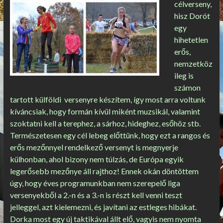
célverseny,
hisz Dorót
egy
hihetetlen
erős,
nemzetköz
ileg is
számon
tartott külföldi versenyre készítem, így most arra voltunk
kíváncsiak, hogy formán kívül miként muzsikál, valamint
szoktatni kell a terephez, a sárhoz, hideghez, esőhöz stb.
Természetesen egy cél lebeg előttünk, hogy ezt a rangos és
erős mezőnnyel rendelkező versenyt is megnyerje
külhonban, ahol bizony nem túlzás, de Európa egyik
legerősebb mezőnye áll rajthoz! Ennek okán döntöttem
úgy, hogy éves programunkban nem szerepelő liga
versenyekből a 2.-n és a 3.-n is részt kell venni teszt
jelleggel, azt kielemezni, és javítani az estleges hibákat.
Dorka most egy új taktikával állt elő, vagyis nem nyomta