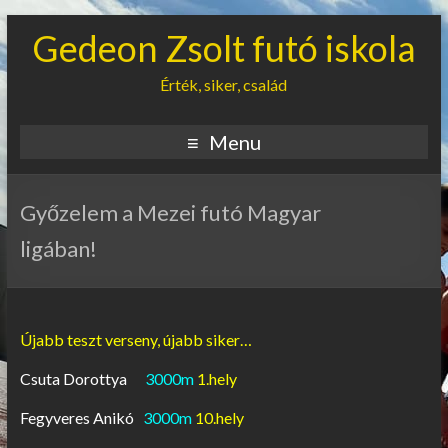
Gedeon Zsolt futó iskola
Érték, siker, család
Menu
Győzelem a Mezei futó Magyar
ligában!
Újabb teszt verseny, újabb siker…
Csuta Dorottya
3000m
1.hely
Fegyveres Anikó
3000m
10.hely