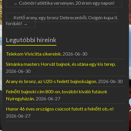
←
Csömöri atlétika versenyen, 20 érem egy napon!
Kettő arany, egy bronz Debrecenből, Oxigén kupa II.
forduló!
→
Legutóbbi híreink
Telekom Vivicitta sikereink.
2026-06-30
Simánka masters Horvát bajnok, és utána egy kis terep.
2026-06-30
Arany és bronz, az U20-s fedett bajnokságon.
2026-06-30
Felnőtt bajnoki cím 800-on, további kiváló futások
Nyíregyházán.
2026-06-27
Hunor 46 éves országos csúcsot futott a felnőtt ob,-n!
2026-06-27