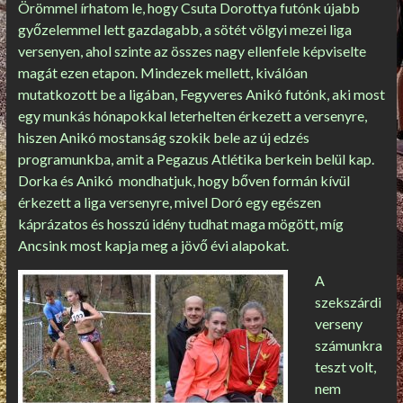
Örömmel írhatom le, hogy Csuta Dorottya futónk újabb
győzelemmel lett gazdagabb, a sötét völgyi mezei liga
versenyen, ahol szinte az összes nagy ellenfele képviselte
magát ezen etapon. Mindezek mellett, kiválóan
mutatkozott be a ligában, Fegyveres Anikó futónk, aki most
egy munkás hónapokkal leterhelten érkezett a versenyre,
hiszen Anikó mostanság szokik bele az új edzés
programunkba, amit a Pegazus Atlétika berkein belül kap.
Dorka és Anikó mondhatjuk, hogy bőven formán kívül
érkezett a liga versenyre, mivel Doró egy egészen
káprázatos és hosszú idény tudhat maga mögött, míg
Ancsink most kapja meg a jövő évi alapokat.
A
szekszárdi
verseny
számunkra
teszt volt,
nem