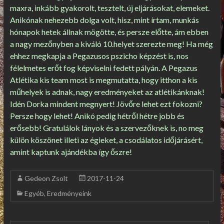
maxra, inkább gyakorolt, tesztelt, új eljárásokat, elemeket.
Anikónak nehezebb dolga volt, hisz, mint írtam, munkás
hónapok hetek állnak mögötte, és persze előtte, ám ebben
a nagy mezőnyben a kiváló 10.helyet szerezte meg! Ha még
ehhez megkapja a Pegazusos pszicho képzést is, nos
félelmetes erőt fog képviselni fedett pályán. A Pegazus
Atlétika kis team most is megmutatta, hogy itthon a kis
műhelyek is adnak, nagy eredményeket az atlétikánknak!
Idén Dorka mindent megnyert! Jövőre lehet ezt fokozni?
Persze hogy lehet! Anikó pedig hétről hétre jobb és
erősebb! Gratulálok lányok és a szervezőknek is, no meg
külön köszönet illeti az égieket, a csodálatos időjárásért,
amint kaptunk ajándékba így őszre!
Gedeon Zsolt
2017-11-24
Egyéb
,
Eredményeink