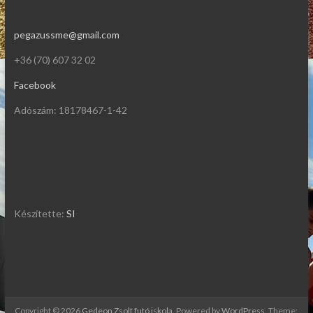
pegazussme@gmail.com
+36 (70) 607 32 02
Facebook
Adószám: 18178467-1-42
Készítette:
SI
Copyright © 2026
Gedeon Zsolt futó iskola
. Powered by
WordPress
. Theme: