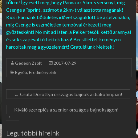
tőlem! Így esett meg, hogy Panna az 5km-s versenyt, míg
Csenge a “sprint,, számot a 2km-t választotta magának!
Kicsi Pannánk bődületes idővel száguldott be a célvonalon,
míg Csenge is eszméletlen tempóval érkezett meg
győztesként! No mit ad Isten, a Peiker tesók kettő arannyal
és sok szajréval térhettek haza! Becsülettel, keményen
harcoltak meg a győzelemért! Gratulálunk Nektek!
Gedeon Zsolt
2017-07-29
Egyéb
,
Eredményeink
←
Csuta Dorottya országos bajnok a diákolimpián!
Kiváló szereplés a szenior országos bajnokságon!
→
Legutóbbi híreink