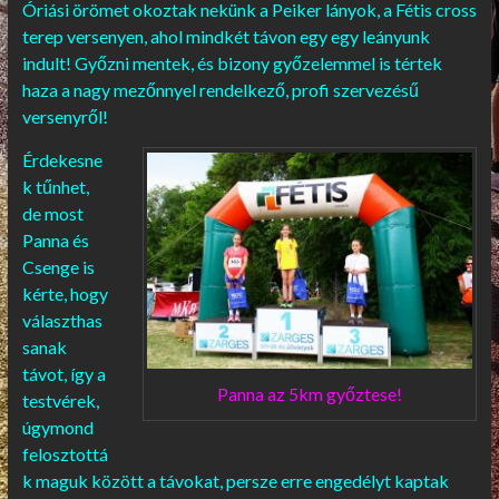
Óriási örömet okoztak nekünk a Peiker lányok, a Fétis cross
terep versenyen, ahol mindkét távon egy egy leányunk
indult! Győzni mentek, és bizony győzelemmel is tértek
haza a nagy mezőnnyel rendelkező, profi szervezésű
versenyről!
Érdekesne
k tűnhet,
de most
Panna és
Csenge is
kérte, hogy
választhas
sanak
távot, így a
Panna az 5km győztese!
testvérek,
úgymond
felosztottá
k maguk között a távokat, persze erre engedélyt kaptak