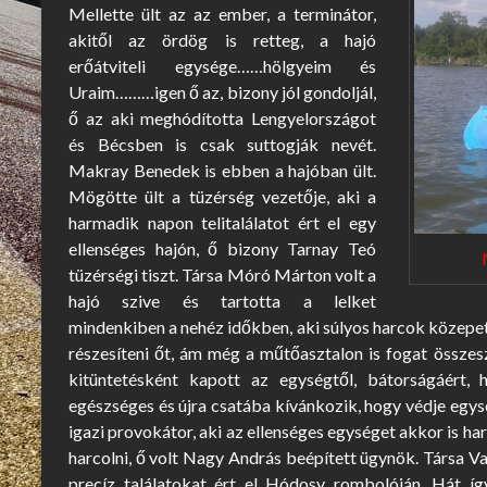
Mellette ült az az ember, a terminátor,
akitől az ördög is retteg, a hajó
erőátviteli egysége……hölgyeim és
Uraim………igen ő az, bizony jól gondoljál,
ő az aki meghódította Lengyelországot
és Bécsben is csak suttogják nevét.
Makray Benedek is ebben a hajóban ült.
Mögötte ült a tüzérség vezetője, aki a
harmadik napon telitalálatot ért el egy
ellenséges hajón, ő bizony Tarnay Teó
tüzérségi tiszt. Társa Móró Márton volt a
hajó szive és tartotta a lelket
mindenkiben a nehéz időkben, aki súlyos harcok közepett
részesíteni őt, ám még a műtőasztalon is fogat összesz
kitüntetésként kapott az egységtől, bátorságáért, 
egészséges és újra csatába kívánkozik, hogy védje egys
igazi provokátor, aki az ellenséges egységet akkor is h
harcolni, ő volt Nagy András beépített ügynök. Társa V
precíz találatokat ért el Hódosy rombolóján. Hát így