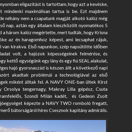
 nyomban eligazítást is tartottam, hogy azt a kevéske,
t mindenki maximálisan tartsa is be. Ezt majdnem
, de néhány nem a csapatunk magját alkotó kalóz még
lső nap, aztán egy általam kieszközölt nyomatékos 5
 a három kalóz megértette, mert tudták, hogy Krisna
töke az én haragomhoz képest, ami lecsaphat rájuk,
 van kirakva. Első napunkon, szép napsütötte időben
ladat volt, a hajózok képességeinek felmérése, és
gy kettő egységünk egy lány és egy fiú SEAL alakulat,
nséges hajó gyorsnaszád is készen állt a következő napi
azért akadtak problémái a technológiával az első
ségek miként álltak fel. A NAVY ONE-ban ültek Kirst
y Orsolya tengernagy, Makray Lilla gépész, Csuta
gramfelelős, Szondi Milán kadét, és Gedeon Zsolt
 hajóegységet képezte a NAVY TWO romboló fregatt,
smerő bátorságáról híres Csesznok kapitány admirális.