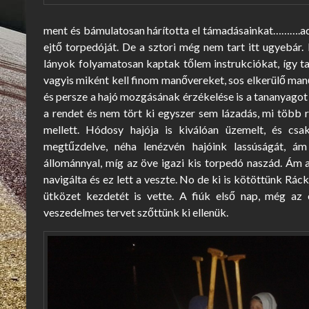
ment és bámulatosan hárította el támadásainkat……….ad
ejtő torpedóját. De a sztori még nem tart itt ugyebár.
lányok folyamatosan kaptak tőlem instrukciókat, így t
vagyis miként kell finom manővereket, sos elkerülő man
és persze a hajó mozgásának érzékelése is a tananyago
a rendet és nem tört ki egyszer sem lázadás, mi több r
mellett. Hódosy hajója is kiválóan üzemelt, és cs
megtűzdelve, néha lenézvén hajóink lassúságát, á
állománnyal, míg az öve igazi kis torpedó naszád. Ám 
navigálta és ez lett a veszte. No de ki is kötöttünk Rác
ütközet kezdetét is vette. A fiúk első nap, még az 
veszedelmes tervet szőttünk ki ellenük.