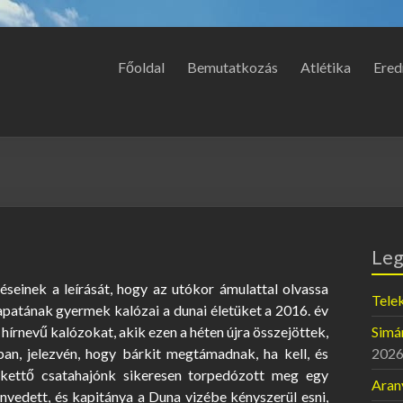
Főoldal
Bemutatkozás
Atlétika
Ered
Leg
seinek a leírását, hogy az utókor ámulattal olvassa
Telek
sapatának gyermek kalózai a dunai életüket a 2016. év
 hírnevű kalózokat, akik ezen a héten újra összejöttek,
Simán
ában, jelezvén, hogy bárkit megtámadnak, ha kell, és
2026
n kettő csatahajónk sikeresen torpedózott meg egy
Aran
nvedett, és kapitánya a Duna vizébe kényszerül esni,