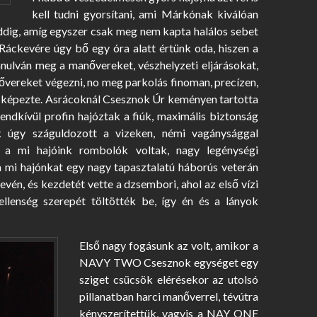
kell tudni gyorsítani, ami Márkónak kiválóan
dig, amíg egyszer csak meg nem kapta halálos sebet
 Ráckevére úgy bő egy óra alatt értünk oda, hiszen a
anulván meg a manővereket, vészhelyzeti eljárásokat,
ővereket végezni, no meg parkolás finoman, precízen,
t képezte. Asrácoknál Csesznok Úr keményen tartotta
endkívül profin hajóztak a fiúk, maximális biztonság
ak úgy száguldozott a vizeken, némi vagánysággal
m a mi hajóink rombolók voltak, nagy legénységi
a mi hajónkat egy nagy tapasztalatú háborús veterán
kevén, és kezdetét vette a dzsembori, ahol az első vízi
ellenség szerepét töltötték be, így én és a lányok
Első nagy fogásunk az volt, amikor a
NAVY TWO Csesznok egységet egy
sziget csücsök elérésekor az utolsó
pillanatban harci manőverrel, tévútra
kényszerítettük, vagyis a NAY ONE