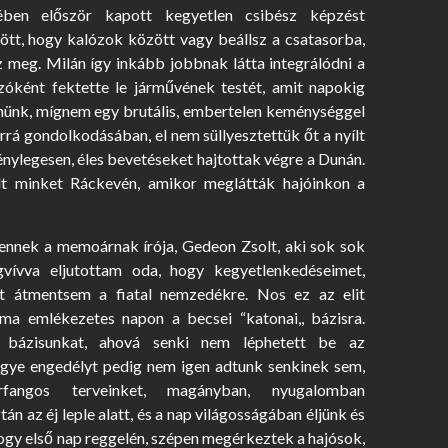
ében először kapott kegyetlen csibész képzést
jött, hogy kalózok között vagy beállsz a csatasorba,
z meg. Milán így inkább jobbnak látta integrálódni a
ként fektette le járművének testét, amit napokig
lenünk, mígnem egy brutális, embertelen keménységgel
rrá gondolkodásában, el nem süllyesztettük őt a nyílt
énylegesen, éles bevetéseket hajtottak végre a Dunán.
t minket Ráckevén, amikor meglátták hajóinkon a
ennek a memoárnak írója, Gedeon Zsolt, aki sok sok
gvívva eljutottam oda, hogy kegyetlenkedéseimet,
at átmentsem a fiatal nemzedékre. Nos ez az elit
ma emlékezetes napon a becsei “katonai,, bázisra.
a bázisunkat, ahová senki nem léphetett be az
ugye engedélyt pedig nem igen adtunk senkinek sem,
fangos terveinket, magányban, nyugalomban
 az éj leple alatt, és a nap világosságában éljünk és
hogy első nap reggelén, szépen megérkeztek a hajósok,