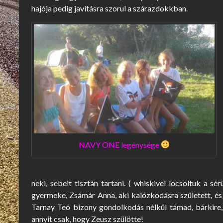
hajója pedig javításra szorul a szárazdokkban.
NAVY ONE legénysége
neki, sebeit tisztán tartani. ( whiskivel locsoltuk a 
gyermeke, Zsámár Anna, aki kalózkodásra született, és
Tarnay Teó bizony gondolkodás nélkül támad, bárkire, 
annyit csak, hogy Zeusz szülötte!