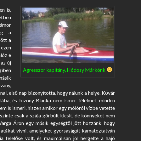
n is,
etben
zámor
ig a
ött a
t ezen
alóz e
 az új
Agresszor kapitány, Hódosy Márkónk
giben
ásik
vány,
nal, első nap bizonyította, hogy nálunk a helye. Kővár
tába, és bizony Blanka nem ismer félelmet, minden
m is ismeri, hiszen amikor egy mólóról vízbe vetette
, szinte csak a szája görbült kicsit, de könnyeket nem
. Varga Áron egy másik egységtől jött hozzánk, hogy
csatákat vívni, amelyeket gyorsaságát kamatoztatván
 felelőse volt, és maximálisan jól hergelte a hajó