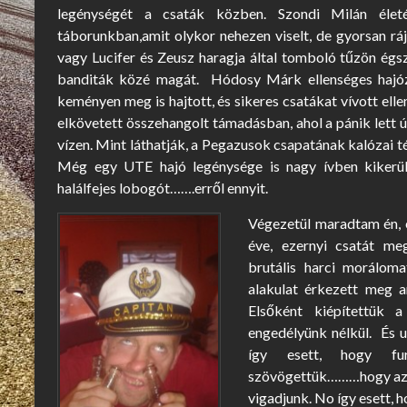
legénységét a csaták közben. Szondi Milán élet
táborunkban,amit olykor nehezen viselt, de gyorsan rá
vagy Lucifer és Zeusz haragja által tomboló tűzön égs
banditák közé magát. Hódosy Márk ellenséges hajózó
keményen meg is hajtott, és sikeres csatákat vívott el
elkövetett összehangolt támadásban, ahol a pánik lett ú
vízen. Mint láthatják, a Pegazusok csapatának kalózai t
Még egy UTE hajó legénysége is nagy ívben kikerül
halálfejes lobogót…….erről ennyit.
Végezetül maradtam én, 
éve, ezernyi csatát me
brutális harci morálom
alakulat érkezett meg a
Elsőként kiépítettük 
engedélyünk nélkül. És 
így esett, hogy fur
szövögettük………hogy aztán
vigadjunk. No így esett, 