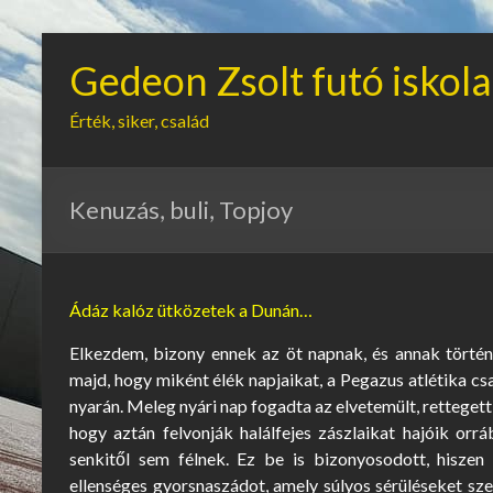
Gedeon Zsolt futó iskola
Érték, siker, család
Kenuzás, buli, Topjoy
Ádáz kalóz ütközetek a Dunán…
Elkezdem, bizony ennek az öt napnak, és annak történé
majd, hogy miként élék napjaikat, a Pegazus atlétika c
nyarán. Meleg nyári nap fogadta az elvetemült, rettegett
hogy aztán felvonják halálfejes zászlaikat hajóik orr
senkitől sem félnek. Ez be is bizonyosodott, hisze
ellenséges gyorsnaszádot, amely súlyos sérüléseket sze