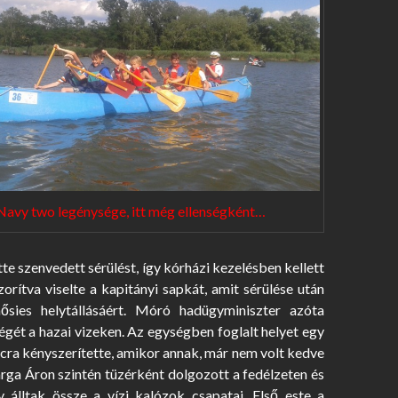
Navy two legénysége, itt még ellenségként…
e szenvedett sérülést, így kórházi kezelésben kellett
orítva viselte a kapitányi sapkát, amit sérülése után
hősies helytállásáért. Móró hadügyminiszter azóta
égét a hazai vizeken. Az egységben foglalt helyet egy
arcra kényszerítette, amikor annak, már nem volt kedve
arga Áron szintén tüzérként dolgozott a fedélzeten és
 álltak össze a vízi kalózok csapatai. Első este a