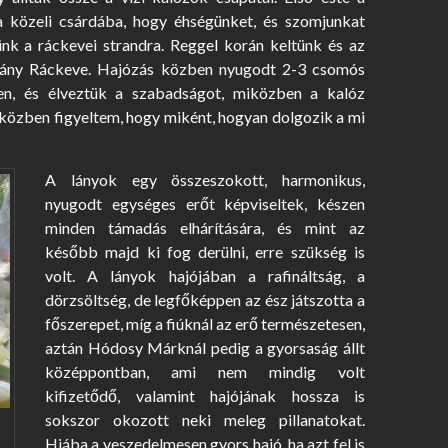
a közeli csárdába, hogy éhségünket, és szomjunkat
nk a ráckevei strandra. Reggel korán keltünk és az
és irány Ráckeve. Hajózás közben nyugodt 2-3 csomós
en, és élveztük a szabadságot, miközben a kalóz
n közben figyeltem, hogy miként, hogyan dolgozik a mi
A lányok egy összeszokott, harmonikus,
nyugodt egységes erőt képviseltek, készen
minden támadás elhárítására, és mint az
később majd ki fog derülni, erre szükség is
volt. A lányok hajójában a rafináltság, a
dörzsöltség, de legfőképpen az ész játszotta a
főszerepet, míg a fiúknál az erő természetesen,
aztán Hódosy Márknál pedig a gyorsaság állt
középpontban, ami nem mindig volt
kifizetődő, valamint hajójának hossza is
sokszor okozott neki meleg pillanatokat.
Hiába a veszedelmesen gyors hajó, ha azt fel is