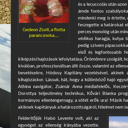
és a lecuccolás után azon
ámde fontos szabályoka
mindenki meg is értette
feszegette a határokat e
Gedeon Zsolt, a flotta
perces monológ után mind
parancsnoka….
védikus haragja, kutya 
pedig szívem pipacsokkal
első és legfontosabb fe
kiképzési hajózások lefolytatása. Örömömre szolgált, ho
kiválóan, professzionálisan állt össze, valamint az elle
bevetésekre, Hódosy Kapitány vezetésével, akinek 
kihajózáskor. Lássuk, hát, hogy a különböző hajó egy
Athina navigátor, Zsámár Anna médiafelelős, Keczér
Dorottya teljesítmény technikus, Kővári Blanka pro
kormányos ellentengernagy, a sötét erők ura! Másik
akiknek kapitányuk a határozottságáról, félelmet nem i
Felderítőjük Habó Levente volt, aki az
egységet az ellenség irányába vezette.