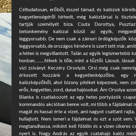
Céltudatosan, erőből, ésszel támad, és kalózok köreibe
kegyetlenségéről hírhedt, még kalóztársai is tisztel
tartják személyét biza. Csuta Dorottya, Puszta
betonkemény kalózai közül az egyik, mégped
leggyorsabb. De nem csak a zámori ördögképzők köz
leggyorsabb, de országos hírnévre is szert tett már, ami
a héten is megvillantott. Talán az egyik legismertebb k
honban, ……félnek is tőle, mint a tűztől. Lássuk, lássuk
vízi zsiványt Keczéry Orsolyát. Orsi még csak nemré
érkezett hozzánk a kegyetlenképzőbe, egy m
kalózképzőből, ahol bizony pitéket képeznek, nem zsi
erős, kegyetlen, zord, dunai hajósokat. Ám Orsolya azon
Blanka is csatlakozott az egy hetes portyázók csapa
kommandós akcióban benne volt, mi több a fájdalmat ne
magát és hassal érte a vizet, ami nagyot csattant rajta
hullajtott. Nem ismeri a fájdalmat és ezt a szót sem
megtanulhassa, miként kell földön és a vízen sikeres 
nyert is. Nagy András az egyik csatahajó kalóz média