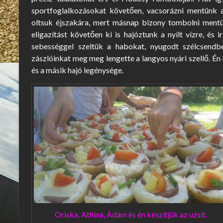
sportfoglalkozásokat követően, vacsorázni mentünk 
oltsuk éjszakára, mert másnap bizony tombolni mentü
eligazítást követően ki is hajóztunk a nyílt vízre, 
sebességgel szeltük a habokat, nyugodt szélcsendb
zászlóinkat meg meg lengette a langyos nyári szellő. É
és a másik hajó legénysége.
Oriska, Athina, Ádám és én készítjük az uzsit.