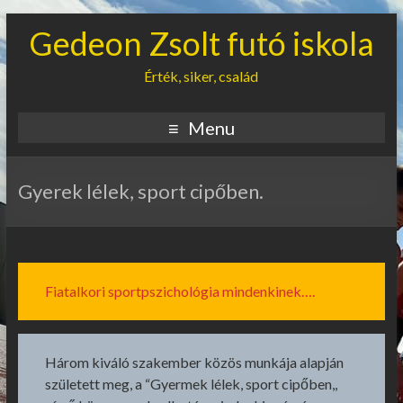
Gedeon Zsolt futó iskola
Érték, siker, család
Menu
Gyerek lélek, sport cipőben.
Fiatalkori sportpszichológia mindenkinek….
Három kiváló szakember közös munkája alapján
született meg, a “Gyermek lélek, sport cipőben,,