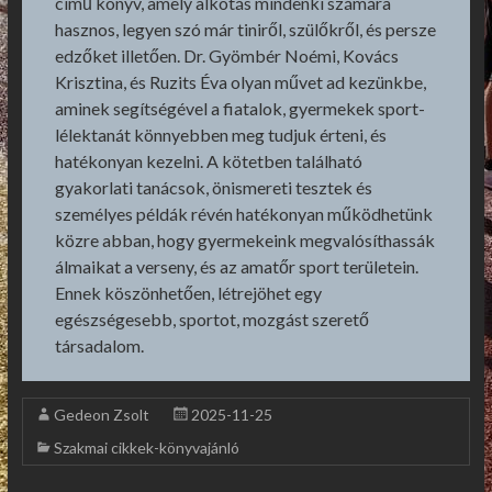
című könyv, amely alkotás mindenki számára
hasznos, legyen szó már tiniről, szülőkről, és persze
edzőket illetően. Dr. Gyömbér Noémi, Kovács
Krisztina, és Ruzits Éva olyan művet ad kezünkbe,
aminek segítségével a fiatalok, gyermekek sport-
lélektanát könnyebben meg tudjuk érteni, és
hatékonyan kezelni. A kötetben található
gyakorlati tanácsok, önismereti tesztek és
személyes példák révén hatékonyan működhetünk
közre abban, hogy gyermekeink megvalósíthassák
álmaikat a verseny, és az amatőr sport területein.
Ennek köszönhetően, létrejöhet egy
egészségesebb, sportot, mozgást szerető
társadalom.
Gedeon Zsolt
2025-11-25
Szakmai cikkek-könyvajánló