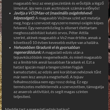
magasabb lesz az energiaszintünk és erősítjük a légző
izmokat, így nem csak asztmások számára előnyös!
Javítja a VO2Max-ot (maximális oxigénfelvevő
képességet)
:
A magasabb Vo2max szint azt mutatja
meg, hogy a szervezet egyszerre mennyi oxigén képes
felvenni. Egy nemzetközileg is elismert élettartam
meghosszabbítást kutató orvos, Péter Attila
szerint, akinek magasabb a Vo2 max értéke, annak a
következő 10 évben kevesebb esélye van a halálra.
Nehezebben fáradunk el és gyorsabban
regenerálódunk:
A magaslati edzés után a
tejsavküszöbünk megemelkedik, és minél magasabb
ez a limitérték annál lassabban fáradunk el. Ezt a
hatást igazán majd a tengerszinten fogjuk
kamatoztatni, az edzés ami korábban nehéznek tűnt
már nem lesz annyira megterhelő. A tejsav
felhalmozódása nem egy rossz dolog. Ez egy
természetes melléktermék a szervezetben, támogatja
az anaerob aktivitást, és segít magas szinten
teljesíteni.
Meddig tart a magaslati edzés hatása?