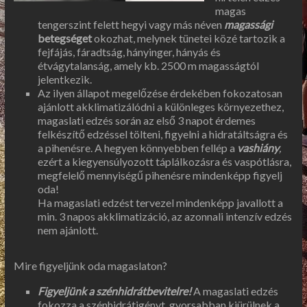
magas
tengerszint felett hegyi vagy más néven
magassági
betegséget
okozhat, melynek tünetei közé tartozik a
fejfájás, fáradtság, hányinger, hányás és
étvágytalanság, amely kb. 2500 m magasságtól
jelentkezik.
Az ilyen állapot megelőzése érdekében fokozatosan
ajánlott akklimatizálódni a különleges környezethez,
magaslati edzés során az első 3 napot érdemes
felkészítő edzéssel tölteni, figyelni a hidratáltságra és
a pihenésre. A hegyen könnyebben fellép a
vashiány
,
ezért a kiegyensúlyozott táplálkozásra és vaspótlásra,
megfelelő mennyiségű pihenésre mindenképp figyelj
oda!
Ha magaslati edzést tervezel mindenképp javallott a
min. 3 napos akklimatizáció, az azonnali intenzív edzés
nem ajánlott.
Mire figyeljünk oda magaslaton?
Figyeljünk a szénhidrátbevitelre!
A magaslati edzés
fokozza a szénhidrátigényt, gyorsabban kiürülnek a