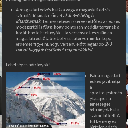
A magaslati edzés hatása vagy a magaslati edzés
szimulációjának előnyei
akár 4-6 hétig is
kitarthatnak.
Természetesen szervezettől és az edzés
módszertől is függ, hogy pontosan meddig tartanak a
korábban leírt előnyök. Ha versenyre készülünk a
magaslati edzőtáborból visszatérve mindenképp
érdemes figyelni, hogy verseny előtt legalább
2-3
napot hagyjuk testünket regenerálódni.
Lehetséges hátrányok!
Bár a magaslati
edzés javíthatja
a
sportteljesítmén
yt, sajnos a
lehetséges
hátrányokkal is
számolni kell. A
túl kemény és
hirtelen edzés