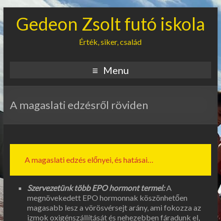
Gedeon Zsolt futó iskola
Érték, siker, család
Menu
A magaslati edzésről röviden
A magaslati edzés előnyei, és hatásai…
Szervezetünk több EPO hormont termel:
A
megnövekedett EPO hormonnak köszönhetően
magasabb lesz a vörösvérsejt arány, ami fokozza az
izmok oxigénszállítását és nehezebben fáradunk el,