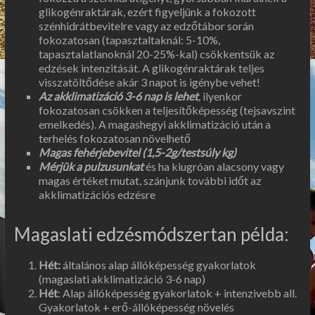
glikogénraktárak, ezért figyeljünk a fokozott
szénhidrátbevitelre vagy az edzőtábor során
fokozatosan (tapasztaltaknál: 5-10%,
tapasztalatlanoknál 20-25%-kal) csökkentsük az
edzések intenzitását. A glikogénraktárak teljes
visszatöltődése akár 3 napot is igénybe vehet!
Az akklimatizáció 3-6 nap is lehet
,
ilyenkor
fokozatosan csökken a teljesítőképesség (tejsavszint
emelkedés). A magashegyi akklimatizáció után a
terhelés fokozatosan növelhető
Magas fehérjebevitel (1,5-2g/testsúly kg)
Mérjük a pulzusunkat
és ha kiugróan alacsony vagy
magas értéket mutat, szánjunk további időt az
akklimatizációs edzésre
Magaslati edzésmódszertan példa:
Hét:
általános alap állóképesség gyakorlatok
(magaslati akklimatizáció 3-6 nap)
Hét
: Alap állóképesség gyakorlatok + intenzivebb all.
Gyakorlatok + erő-állóképesség növelés