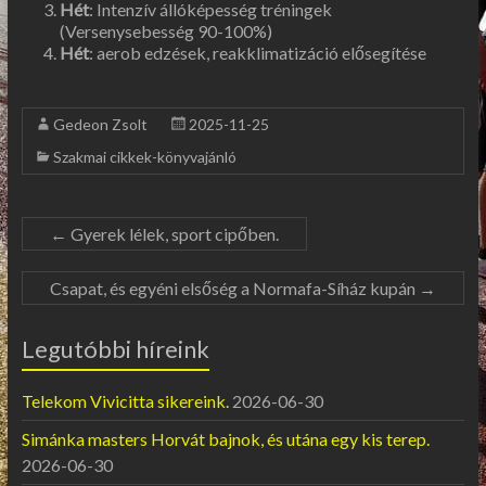
Hét
: Intenzív állóképesség tréningek
(Versenysebesség 90-100%)
Hét
: aerob edzések, reakklimatizáció elősegítése
Gedeon Zsolt
2025-11-25
Szakmai cikkek-könyvajánló
←
Gyerek lélek, sport cipőben.
Csapat, és egyéni elsőség a Normafa-Síház kupán
→
Legutóbbi híreink
Telekom Vivicitta sikereink.
2026-06-30
Simánka masters Horvát bajnok, és utána egy kis terep.
2026-06-30