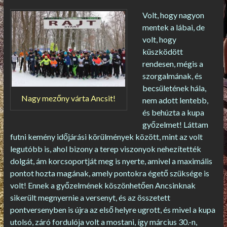
Volt, hogy nagyon
mentek a lábai, de
volt, hogy
küszködött
rendesen, mégis a
szorgalmának, és
becsületének hála,
Nagy mezőny várta Ancsit!
nem adott lentebb,
és behúzta a kupa
győzelmet! Láttam
futni kemény időjárási körülmények között, mint az volt
legutóbb is, ahol bizony a terep viszonyok nehezítették
dolgát, ám korcsoportját meg is nyerte, amivel a maximális
pontot hozta magának, amely pontokra égető szüksége is
volt! Ennek a győzelmének köszönhetően Ancsinknak
sikerült megnyernie a versenyt, és az összetett
pontversenyben is újra az első helyre ugrott, és mivel a kupa
utolsó, záró fordulója volt a mostani, így március 30.-n,