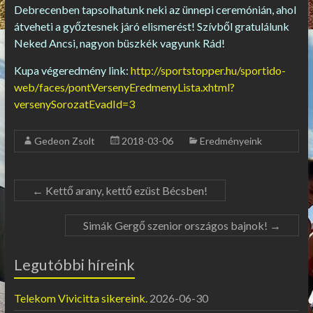
Debrecenben tapsolhatunk neki az ünnepi ceremónián, ahol
átveheti a győztesnek járó elismerést! Szívből gratulálunk
Neked Ancsi, nagyon büszkék vagyunk Rád!
Kupa végeredmény link:
http://sportstopper.hu/sportido-
web/faces/pontVersenyEredmenyLista.xhtml?
versenySorozatEvadId=3
Gedeon Zsolt
2018-03-06
Eredményeink
←
Kettő arany, kettő ezüst Bécsben!
Simák Gergő szenior országos bajnok!
→
Legutóbbi híreink
Telekom Vivicitta sikereink.
2026-06-30