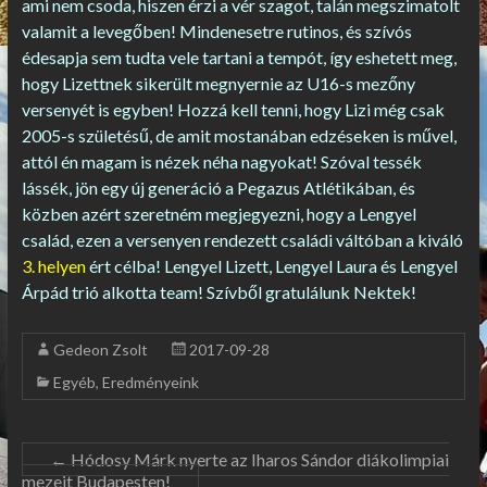
ami nem csoda, hiszen érzi a vér szagot, talán megszimatolt
valamit a levegőben! Mindenesetre rutinos, és szívós
édesapja sem tudta vele tartani a tempót, így eshetett meg,
hogy Lizettnek sikerült megnyernie az U16-s mezőny
versenyét is egyben! Hozzá kell tenni, hogy Lizi még csak
2005-s születésű, de amit mostanában edzéseken is művel,
attól én magam is nézek néha nagyokat! Szóval tessék
lássék, jön egy új generáció a Pegazus Atlétikában, és
közben azért szeretném megjegyezni, hogy a Lengyel
család, ezen a versenyen rendezett családi váltóban a kiváló
3. helyen
ért célba! Lengyel Lizett, Lengyel Laura és Lengyel
Árpád trió alkotta team! Szívből gratulálunk Nektek!
Gedeon Zsolt
2017-09-28
Egyéb
,
Eredményeink
←
Hódosy Márk nyerte az Iharos Sándor diákolimpiai
mezeit Budapesten!