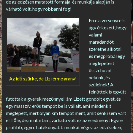
de az edzésen mutatott formája, és munkája alapján is
várható volt, hogy robbanni fog!
Erre a versenyre is
úgy érkezett, hogy
valami
maradandót
szeretne alkotni,
és megpróbál egy
meglepetést
összehozni
nekünk, és
Az idő szürke, de Lizi érme arany!
szüleinek! A
felnőttek is együtt
futottak a gyerek mezőnnyel, ám Lizett gondolt egyet, és
egy masszív, erős tempót be is vállalt, ami mindenkit
meglepett, mert olyan km tempót ment, amit senki sem várt
el Tőle, de, mint írtam, várható volt ez az eredmény! Egyre
profibb, egyre hatékonyabb munkát végez az edzéseken,