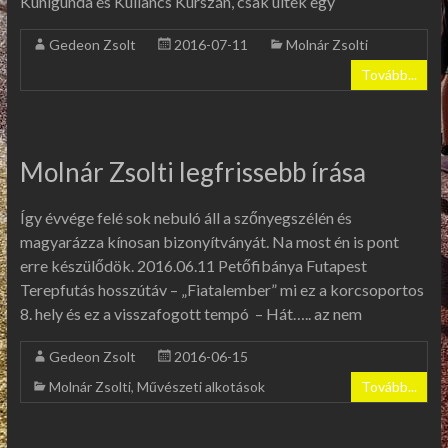
Kunigunda és Kullancs Kurszán, csak ültek egy
Gedeon Zsolt
2016-07-11
Molnár Zsolti
Tovább...
Molnár Zsolti legfrissebb írása
Így évvége felé sok nebuló áll a szőnyegszélén és
magyarázza kínosan bizonyítványát. Na most én is pont
erre készülődök. 2016.06.11 Petőfibánya Futapest
Terepfutás hosszútáv – „Fiatalember” mi ez a korcsoportos
8. hely és ez a visszafogott tempó – Hát….. az nem
Gedeon Zsolt
2016-06-15
Molnár Zsolti
,
Művészeti alkotások
Tovább...