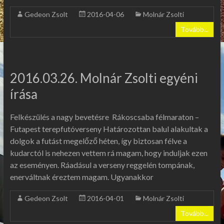
Gedeon Zsolt
2016-04-06
Molnár Zsolti
Tovább...
2016.03.26. Molnár Zsolti egyéni
írása
Felkészülés a nagy bevetésre Rákoscsaba félmaraton –
Futapest terepfutóverseny Határozottan balul alakultak a
dolgok a futást megelőző héten, így biztosan félve a
kudarctól is nehezen vettem rá magam, hogy induljak ezen
az eseményen. Ráadásul a verseny reggelén tompának,
enerváltnak éreztem magam. Ugyanakkor
Gedeon Zsolt
2016-04-01
Molnár Zsolti
Tovább...