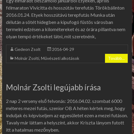
Egy elmaradt beszámoló januárból Etyeken, április
félmaraton Vivicitta és hosszútáv terefutás Törökbálinton
2016.01.24. Etyek hosszútávú terepfutás Munka után
délután a sötét hidegben a kipufogó füstös városban
termelni edzésen a kilométereket és az órára pillantva nem
olyan tempó értékeket látni, mit szeretnénk,
Gedeon Zsolt
2016-04-29
Molnár Zsolti
,
Művészeti alkotások
Tovább...
Molnár Zsolti legújabb írása
2 nap 2 verseny első felvonás: 2016.04.02. szombat 6000
méteres mezei futás, szenior OB A héten kértek meg, hogy
induljak és képviseljem az egyesületet ezen a mezei futáson.
Tavaly már láttam a helyszínt, akkor Kriszta lányom futott
itt a hatalmas mezőnyben.