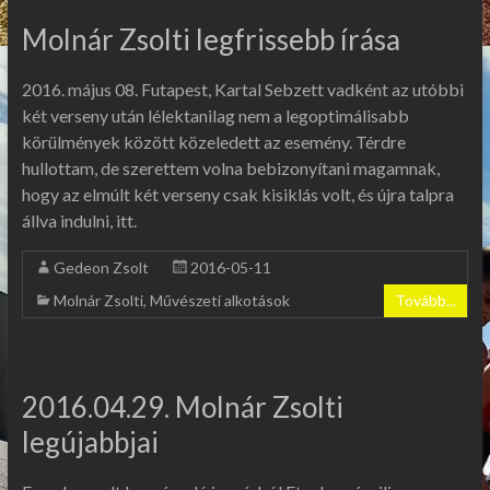
Molnár Zsolti legfrissebb írása
2016. május 08. Futapest, Kartal Sebzett vadként az utóbbi
két verseny után lélektanilag nem a legoptimálisabb
körülmények között közeledett az esemény. Térdre
hullottam, de szerettem volna bebizonyítani magamnak,
hogy az elmúlt két verseny csak kisiklás volt, és újra talpra
állva indulni, itt.
Gedeon Zsolt
2016-05-11
Molnár Zsolti
,
Művészeti alkotások
Tovább...
2016.04.29. Molnár Zsolti
legújabbjai