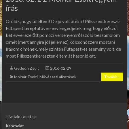
írás
Örülök, hogy túléltem! De jó volt átélni ! Pilisszentkereszt-
Futapest terepfutóverseny Engedjétek meg, hogy először
két évvel ezelőtt pomázi versenyemről szóló beszámolóm
címét (mert annyira jól jellemez) kölcsönözzem mostani
írásom címének, mely szintén Futapest-es esemény volt, de
most Pilisszentkereszten éltem át hasonlókat.
Gedeon Zsolt
2016-02-29
Molnár Zsolti
,
Művészeti alkotások
Tovább...
Hivatalos adatok
Kapcsolat