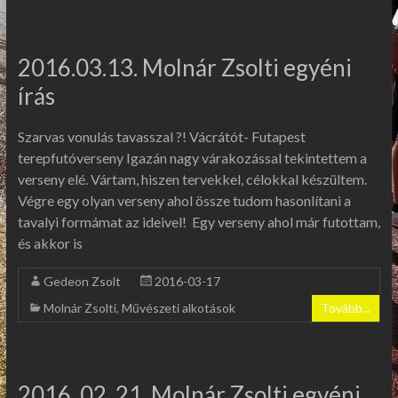
2016.03.13. Molnár Zsolti egyéni
írás
Szarvas vonulás tavasszal ?! Vácrátót- Futapest
terepfutóverseny Igazán nagy várakozással tekintettem a
verseny elé. Vártam, hiszen tervekkel, célokkal készültem.
Végre egy olyan verseny ahol össze tudom hasonlítani a
tavalyi formámat az ideivel! Egy verseny ahol már futottam,
és akkor is
Gedeon Zsolt
2016-03-17
Molnár Zsolti
,
Művészeti alkotások
Tovább...
2016. 02. 21. Molnár Zsolti egyéni