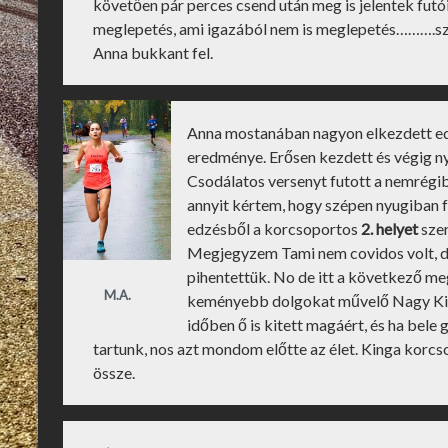
követően pár perces csend után meg is jelentek futó
meglepetés, ami igazából nem is meglepetés……….s
Anna bukkant fel.
Anna mostanában nagyon elkezdett edze
eredménye. Erősen kezdett és végig nyo
Csodálatos versenyt futott a nemrégi
annyit kértem, hogy szépen nyugiban f
edzésből a korcsoportos
2. helyet
szer
Megjegyzem Tami nem covidos volt, de
pihentettük. No de itt a következő me
M.A.
keményebb dolgokat művelő Nagy King
időben ő is kitett magáért, és ha bele
tartunk, nos azt mondom előtte az élet. Kinga korc
össze.