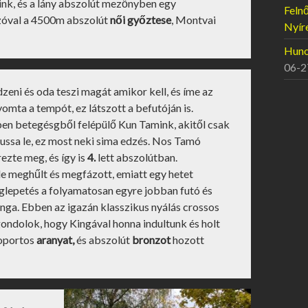
ink, és a lány abszolút mezőnyben egy
Felnő
zóval a 4500m abszolút
női győztese
, Montvai
Nyír
Hunor
06-2
ni és oda teszi magát amikor kell, és íme az
mta a tempót, ez látszott a befutóján is.
ben betegésgből felépülő Kun Tamink, akitől csak
ussa le, ez most neki sima edzés. Nos Tamó
ezte meg, és így is
4.
lett abszolútban.
 meghűlt és megfázott, emiatt egy hetet
glepetés a folyamatosan egyre jobban futó és
a. Ebben az igazán klasszikus nyálás crossos
 gondolok, hogy Kingával honna indultunk és holt
soportos
aranyat,
és abszolút
bronzot
hozott