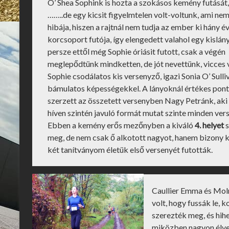
O’ Shea Sophink is hozta a szokásos kemény futását
……..de egy kicsit figyelmtelen volt-voltunk, ami nem
hibája, hiszen a rajtnál nem tudja az ember ki hány é
korcsoport futója, így elengedett valahol egy kislány
persze ettől még Sophie óriásit futott, csak a végén
meglepődtünk mindketten, de jót nevettünk, vicces vo
Sophie csodálatos kis versenyző, igazi Sonia O’ Sulli
bámulatos képességekkel. A lányoknál értékes pon
szerzett az összetett versenyben Nagy Petránk, aki
híven szintén javuló formát mutat szinte minden ver
Ebben a kemény erős mezőnyben a kiváló
4. helyet
meg, de nem csak ő alkotott nagyot, hanem bizony ké
két tanítványom életük első versenyét futották.
Caullier Emma és Molná
volt, hogy fussák le, 
szerezték meg, és hihe
miközben nagyon élvez