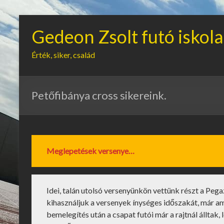
Gedeon Zsolt futó iskola
Érték, siker, család
Petőfibánya cross sikereink.
Meglepetések versenye…
Idei, talán utolsó versenyünkön vettünk részt a Peg
kihasználjuk a versenyek ínységes időszakát, már ami
bemelegítés után a csapat futói már a rajtnál álltak,