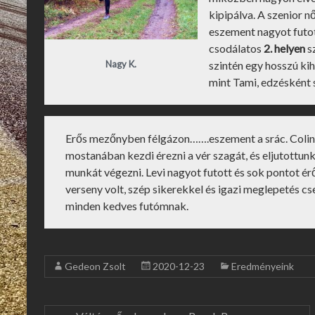
kipipálva. A szenior 
eszement nagyot futott
csodálatos
2. helyen
sz
Nagy K.
szintén egy hosszú ki
mint Tami, edzésként
Erős mezőnyben félgázon…….eszement a srác. Colint
mostanában kezdi érezni a vér szagát, és eljutottu
munkát végezni. Levi nagyot futott és sok pontot é
verseny volt, szép sikerekkel és igazi meglepetés c
minden kedves futómnak.
Gedeon Zsolt
2020-12-23
Eredményeink