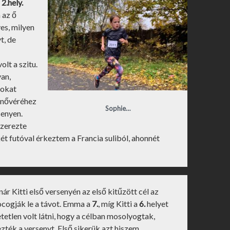
,
2.hely.
 az ő
ves, milyen
t, de
lt a szitu.
van,
tokat
 nővéréhez
Sophie…
senyen.
szerezte
t futóval érkeztem a Francia suliból, ahonnét
r Kitti első versenyén az első kitűzött cél az
kocogják le a távot. Emma a
7.
, míg Kitti a
6.
helyet
tetlen volt látni, hogy a célban mosolyogtak,
ték a versenyt. Első sikerük azt hiszem