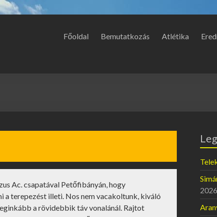
Főoldal
Bemutatkozás
Atlétika
Ered
Leg
Telek
Simán
azus Ac. csapatával Petőfibányán, hogy
2026
 a terepezést illeti. Nos nem vacakoltunk, kiváló
Aran
 leginkább a rövidebbik táv vonalánál. Rajtot