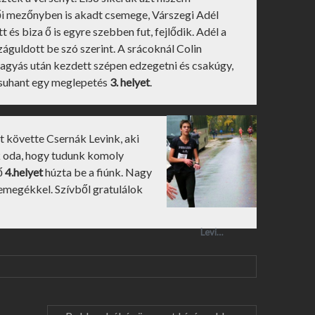
női mezőnyben is akadt csemege, Várszegi Adél
 és biza ő is egyre szebben fut, fejlődik. Adél a
águldott be szó szerint. A srácoknál Colin
hagyás után kezdett szépen edzegetni és csakúgy,
 suhant egy meglepetés
3. helyet
.
 követte Csernák Levink, aki
nk oda, hogy tudunk komoly
rő
4.helyet
húzta be a fiúnk. Nagy
semegékkel. Szívből gratulálok
Levi…