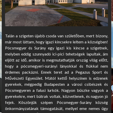
Talán a szigeten újabb csoda van születőben, mert bizony,
már most láttam, hogy igazi kincsekre leltem a községben!
Pócsmegyer és Surány egy igazi kis kincse a szigetnek,
melyben eddig szunnyadó ici-pici tehetségek lapultak, ám
eljött az idő, amikor is megmutathatják ország világ előtt,
hogy a pócsmegyeri-surányi lányokkal és fiúkkal nem
érdemes packázni. Ennek teret ad a Pegazus Sport és
Művészeti Egyesület. Mától kettő helyszínen is edzenek
gyerekek, mégpedig Budapesten a városi csibészek és
Pócsmegyeren a falusi lurkók. Nagyon büszke vagyok a
gyerekekre, mert bátrak voltak, közvetlenek, és nagyon jó
fejek. Köszönjük szépen Pócsmegyer-Surány község
önkormányzatának támogatását, mellyel eme nemes ügy