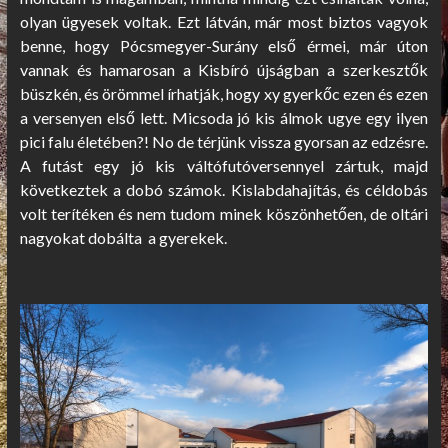
olyan ügyesek voltak. Ezt látván, már most biztos vagyok
benne, hogy Pócsmegyer-Surány első érmei, már úton
vannak és hamarosan a Kisbíró újságban a szerkesztők
büszkén, és örömmel írhatják, hogy xy gyerkőc ezen és ezen
a versenyen első lett. Micsoda jó kis álmok ugye egy ilyen
pici falu életében?! No de térjünk vissza gyorsan az edzésre.
A futást egy jó kis váltófutóversennyel zártuk, majd
következtek a dobó számok. Kislabdahajítás, és céldobás
volt terítéken és nem tudom minek köszönhetően, de oltári
nagyokat dobálta a gyerekek.