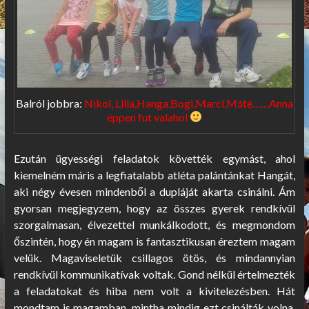
Balról jobbra:
Nikol, Lilla,Hanga,Bogi,Marci,Máté……Anna
éppen fut valahol
Ezután ügyességi feladatok követték egymást, ahol
kiemelném máris a legfiatalabb atléta palántánkat Hangát,
aki négy évesen mindenből a dupláját akarta csinálni. Ám
gyorsan megjegyzem, hogy az összes gyerek rendkívül
szorgalmasan, élvezettel munkálkodott, és megmondom
őszintén, hogy én magam is fantasztikusan éreztem magam
velük. Magaviseletük csillagos ötös, és mindannyian
rendkívül kommunikatívak voltak. Gond nélkül értelmezték
a feladatokat és hiba nem volt a kivitelezésben. Hát
mondtam is magamban, mintha mindig ezt csinálták volna,