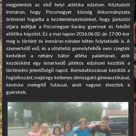
megjelentek az első helyi atlétika edzésen. Köztudott
immáron, hogy Pócsmegyer község önkormányzata
örömmel fogadta a kezdeményezésünket, hogy júniustól
útjára indítjuk a Pócsmegyer-Surány gyermek és felnőtt
atlétika képzést. Ez a mai napon 2016.06.02.-án 17:00-kor
meg is történt és immáron minden héten folytatódik is. A
szemerkélő eső, és a sötétebb gomolyfelhők nem szegték
kedvüket a néhány bátor atléta palántának, akik
kezdésként egy ismerkedő játékos edzéssel kezdték a
történelmi jelentőségű napot. Bemutatkozással kezdtük a
foglalkozást, majd egy kellemes átmozgató gimnasztikával,
kevéske melegítő futással, amit nagyon élveztek a
gyerekek.