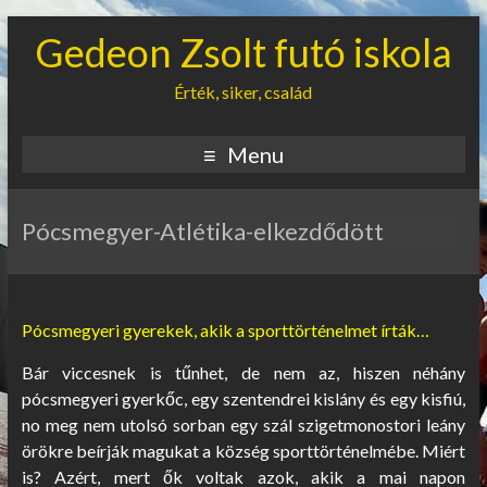
Gedeon Zsolt futó iskola
Érték, siker, család
Menu
Pócsmegyer-Atlétika-elkezdődött
Pócsmegyeri gyerekek, akik a sporttörténelmet írták…
Bár viccesnek is tűnhet, de nem az, hiszen néhány
pócsmegyeri gyerkőc, egy szentendrei kislány és egy kisfiú,
no meg nem utolsó sorban egy szál szigetmonostori leány
örökre beírják magukat a község sporttörténelmébe. Miért
is? Azért, mert ők voltak azok, akik a mai napon