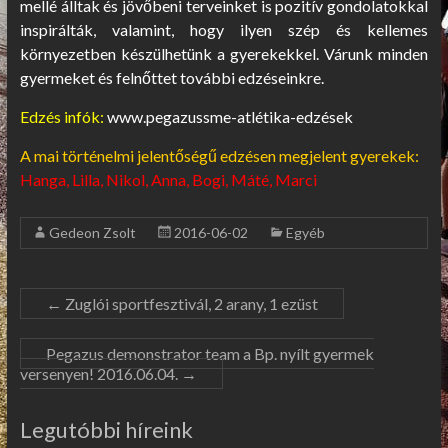
mellé álltak és jövőbeni terveinket is pozitív gondolatokkal
inspirálták, valamint, hogy ilyen szép és kellemes
környezetben készülhetünk a gyerekekkel. Várunk minden
gyermeket és felnőttet további edzéseinkre.
Edzés infók:
www.pegazussme-atlétika-edzések
A mai történelmi jelentőségű edzésen megjelent gyerekek:
Hanga, Lilla, Nikol, Anna, Bogi, Máté, Marci
Gedeon Zsolt
2016-06-02
Egyéb
←
Zuglói sportfesztivál, 2 arany, 1 ezüst
Pegazus demonstrator team a Bp. nyílt gyermek
versenyen! 2016.06.04.
→
Legutóbbi híreink