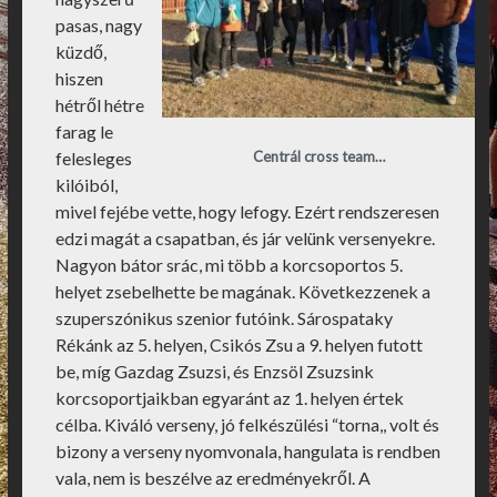
pasas, nagy
küzdő,
hiszen
hétről hétre
farag le
Centrál cross team…
felesleges
kilóiból,
mivel fejébe vette, hogy lefogy. Ezért rendszeresen
edzi magát a csapatban, és jár velünk versenyekre.
Nagyon bátor srác, mi több a korcsoportos 5.
helyet zsebelhette be magának. Következzenek a
szuperszónikus szenior futóink. Sárospataky
Rékánk az 5. helyen, Csikós Zsu a 9. helyen futott
be, míg Gazdag Zsuzsi, és Enzsöl Zsuzsink
korcsoportjaikban egyaránt az 1. helyen értek
célba. Kiváló verseny, jó felkészülési “torna,, volt és
bizony a verseny nyomvonala, hangulata is rendben
vala, nem is beszélve az eredményekről. A