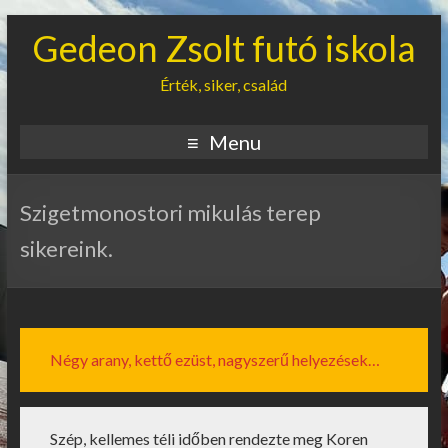
Gedeon Zsolt futó iskola
Érték, siker, család
Menu
Szigetmonostori mikulás terep
sikereink.
Négy arany, kettő ezüst, nagyszerű helyezések…
Szép, kellemes téli időben rendezte meg Koren