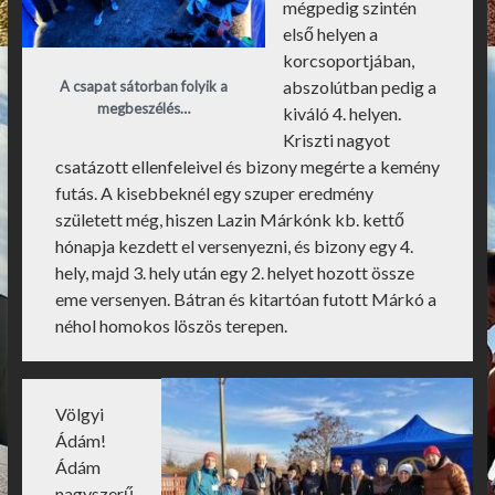
mégpedig szintén
első helyen a
korcsoportjában,
abszolútban pedig a
A csapat sátorban folyik a
megbeszélés…
kiváló 4. helyen.
Kriszti nagyot
csatázott ellenfeleivel és bizony megérte a kemény
futás. A kisebbeknél egy szuper eredmény
született még, hiszen Lazin Márkónk kb. kettő
hónapja kezdett el versenyezni, és bizony egy 4.
hely, majd 3. hely után egy 2. helyet hozott össze
eme versenyen. Bátran és kitartóan futott Márkó a
néhol homokos löszös terepen.
Völgyi
Ádám!
Ádám
nagyszerű