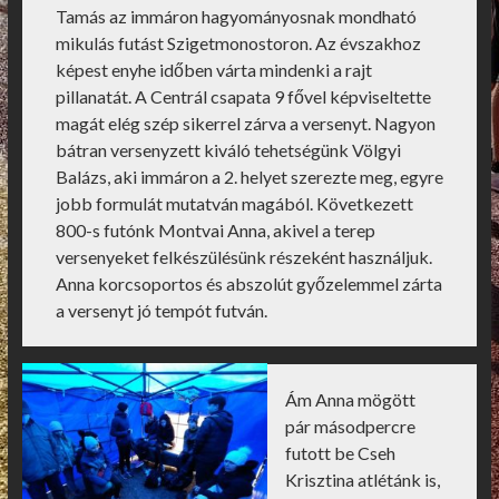
Tamás az immáron hagyományosnak mondható
mikulás futást Szigetmonostoron. Az évszakhoz
képest enyhe időben várta mindenki a rajt
pillanatát. A Centrál csapata 9 fővel képviseltette
magát elég szép sikerrel zárva a versenyt. Nagyon
bátran versenyzett kiváló tehetségünk Völgyi
Balázs, aki immáron a 2. helyet szerezte meg, egyre
jobb formulát mutatván magából. Következett
800-s futónk Montvai Anna, akivel a terep
versenyeket felkészülésünk részeként használjuk.
Anna korcsoportos és abszolút győzelemmel zárta
a versenyt jó tempót futván.
Ám Anna mögött
pár másodpercre
futott be Cseh
Krisztina atlétánk is,