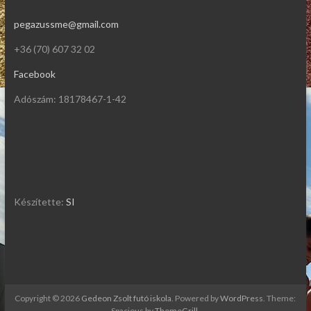
pegazussme@gmail.com
+36 (70) 607 32 02
Facebook
Adószám: 18178467-1-42
Készítette:
SI
Copyright © 2026
Gedeon Zsolt futó iskola
. Powered by
WordPress
. Theme:
Spacious by
ThemeGrill
.