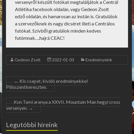
versenyről készült fotókat megtaláljátok a Centrál
Atlétika facebook oldalán, vagy Gedeon Zsolt
edző oldalán, és hamarosan az instán is. Gratulálok
a szervezőknek és nagy dicséret illeti a Centrálos
futókat. Szívből gratulálok minden kedves
futómnak….hajrá CEAC!
Gedeon Zsolt
2022-01-03
Eredményeink
←
Kis csapat, kiváló eredményekkel
Pilisszentkereszten.
Kun Tami aranya a XXVII. Mountain Man hegyi cross
versenyen.
→
Legutóbbi híreink