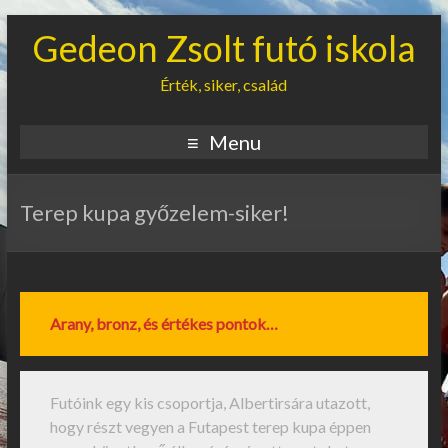
Gedeon Zsolt futó iskola
Érték, siker, család
Menu
Terep kupa győzelem-siker!
Arany, bronz, és értékes pontok…
Futóink egy kis csoportja, Albertirsára utazott,
hogy részt vegyen a Futapest terep kupa éppen