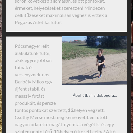
soron következő állomásán, és ott pontokat,
érmeket, helyezéseket szerezzen! Mindezen
célkitűzéseket maximálisan véghez is vitték a
Pegazus Atlétika futói!
Pócsmegyeri elit
alakulatunk futói,
akik egyre jobban
futnak és
versenyznek, nos
Barbély Milos egy
újfent stabil, és
Ábel, útban a dobogóra…
masszív futást
produkált, és persze
fontos pontokat szerzett,
13
.helyen végzett.
Csuthy Merse most még keményebben futott,
nagyon odatette magát, nyomta a végét is, és egy
szintén pontot érő,
11.
helyen érkezett célba! A két