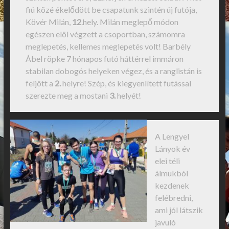
fiú közé ékelődött be csapatunk szintén új futója,
Kövér Milán,
12
.hely. Milán meglepő módon
egészen elöl végzett a csoportban, számomra
meglepetés, kellemes meglepetés volt! Barbély
Ábel röpke 7 hónapos futó háttérrel immáron
stabilan dobogós helyeken végez, és a ranglistán is
feljött a
2.
helyre! Szép, és kiegyenlített futással
szerezte meg a mostani
3.
helyét!
A Lengyel
Lányok év
elei téli
álmukból
kezdenek
felébredni,
ami jól látszik
javuló