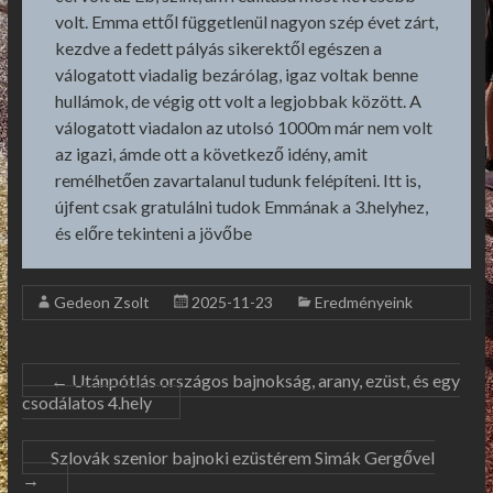
volt. Emma ettől függetlenül nagyon szép évet zárt,
kezdve a fedett pályás sikerektől egészen a
válogatott viadalig bezárólag, igaz voltak benne
hullámok, de végig ott volt a legjobbak között. A
válogatott viadalon az utolsó 1000m már nem volt
az igazi, ámde ott a következő idény, amit
remélhetően zavartalanul tudunk felépíteni. Itt is,
újfent csak gratulálni tudok Emmának a 3.helyhez,
és előre tekinteni a jövőbe
Gedeon Zsolt
2025-11-23
Eredményeink
←
Utánpótlás országos bajnokság, arany, ezüst, és egy
csodálatos 4.hely
Szlovák szenior bajnoki ezüstérem Simák Gergővel
→