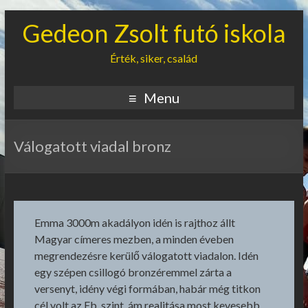
Gedeon Zsolt futó iskola
Érték, siker, család
Menu
Válogatott viadal bronz
Emma 3000m akadályon idén is rajthoz állt
Magyar címeres mezben, a minden éveben
megrendezésre kerülő válogatott viadalon. Idén
egy szépen csillogó bronzéremmel zárta a
versenyt, idény végi formában, habár még titkon
cél volt az Eb, szint, ám realitása most kevesebb