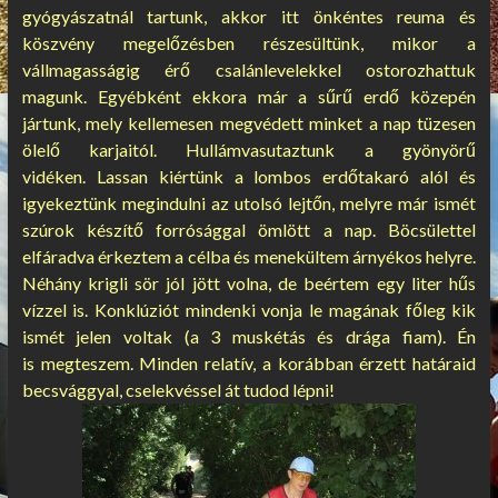
gyógyászatnál tartunk, akkor itt önkéntes reuma és
köszvény megelőzésben részesültünk, mikor a
vállmagasságig érő csalánlevelekkel ostorozhattuk
magunk. Egyébként ekkora már a sűrű erdő közepén
jártunk, mely kellemesen megvédett minket a nap tüzesen
ölelő karjaitól. Hullámvasutaztunk a gyönyörű
vidéken. Lassan kiértünk a lombos erdőtakaró alól és
igyekeztünk megindulni az utolsó lejtőn, melyre már ismét
szúrok készítő forrósággal ömlött a nap. Böcsülettel
elfáradva érkeztem a célba és menekültem árnyékos helyre.
Néhány krigli sör jól jött volna, de beértem egy liter hűs
vízzel is. Konklúziót mindenki vonja le magának főleg kik
ismét jelen voltak (a 3 muskétás és drága fiam). Én
is megteszem. Minden relatív, a korábban érzett határaid
becsvággyal, cselekvéssel át tudod lépni!