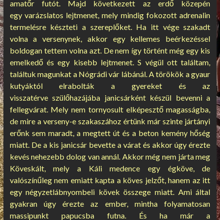
amatőr futót. Majd következett az erdő közepén
egy varázslatos lejtmenet, mely mindig fokozott adrenalin
termelésre készteti a szereplőket. Ha itt vége szakadt
volna a versenynek, akkor egy kellemes beérkezéssel
boldogan tettem volna azt. De nem így történt még egy kis
emelkedő és egy kisebb lejtmenet. S végül ott találtam,
találtuk magunkat a Nógrádi vár lábánál. A törökök a gyaur
kutyáktól elrabolták a gyereket és az
visszatérve szülőhazájába janicsárként készül bevenni a
fellegvárat. Mely nem tornyosult elképesztő magasságba,
de mire a verseny-e szakaszához értünk már szinte jártányi
erőnk sem maradt, a megtett út és a beton kemény hőség
miatt. De a kis janicsár bevette a várat és akkor úgy érezte
kevés nehezebb dolog van annál. Akkor még nem járta meg
Köveskált, mely a Káli medence egy égköve, de
valószínűleg nem emiatt kapta a köves jelzőt, hanem az itt
egy négyzetlábnyombeli kövek összege miatt. Ami által
gyakran úgy érezte az ember, mintha folyamatosan
massipunkt papucsba futna. És ha már a