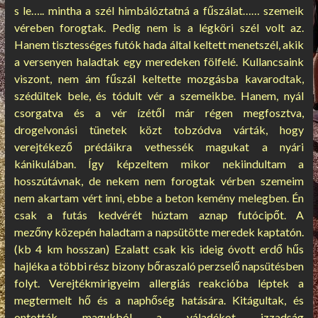
s le….. mintha a szél himbálóztatná a fűszálat…… szemeik
véreben forogtak. Pedig nem is a légköri szél volt az.
Hanem tisztességes futók hada által keltett menetszél, akik
a versenyen haladtak egy meredeken fölfelé. Kullancsaink
viszont, nem ám fűszál keltette mozgásba kavarodtak,
szédültek bele, és tódult vér a szemeikbe. Hanem, nyál
csorgatva és a vér ízétől már régen megfosztva,
drogelvonási tünetek közt tobzódva várták, hogy
verejtékező prédáikra vethessék magukat a nyári
kánikulában. Így képzeltem mikor nekiindultam a
hosszútávnak, de nekem nem forogtak vérben szemeim
nem akartam vért inni, ebbe a beton kemény melegben. Én
csak a futás kedvérét húztam aznap futócipőt. A
mezőny közepén haladtam a napsütötte meredek kaptatón.
(kb 4 km hosszan) Ezalatt csak kis ideig óvott erdő hűs
hajléka a többi rész bizony bőraszaló perzselő napsütésben
folyt. Verejtékmirigyeim allergiás reakcióba léptek a
megtermelt hő és a naphőség hatására. Kitágultak, és
ontották magukból a váladékot izzadság