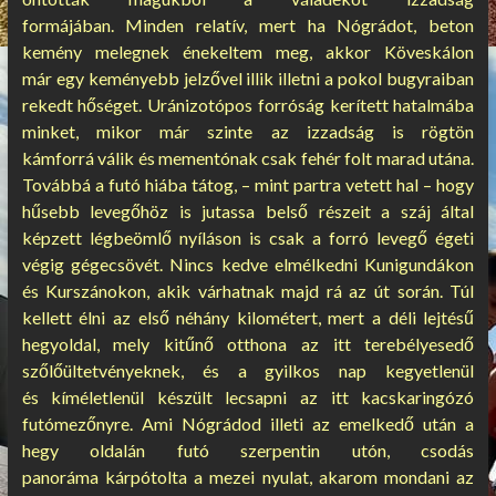
formájában. Minden relatív, mert ha Nógrádot, beton
kemény melegnek énekeltem meg, akkor Köveskálon
már egy keményebb jelzővel illik illetni a pokol bugyraiban
rekedt hőséget. Uránizotópos forróság kerített hatalmába
minket, mikor már szinte az izzadság is rögtön
kámforrá válik és mementónak csak fehér folt marad utána.
Továbbá a futó hiába tátog, – mint partra vetett hal – hogy
hűsebb levegőhöz is jutassa belső részeit a száj által
képzett légbeömlő nyíláson is csak a forró levegő égeti
végig gégecsövét. Nincs kedve elmélkedni Kunigundákon
és Kurszánokon, akik várhatnak majd rá az út során. Túl
kellett élni az első néhány kilométert, mert a déli lejtésű
hegyoldal, mely kitűnő otthona az itt terebélyesedő
szőlőültetvényeknek, és a gyilkos nap kegyetlenül
és kíméletlenül készült lecsapni az itt kacskaringózó
futómezőnyre. Ami Nógrádod illeti az emelkedő után a
hegy oldalán futó szerpentin utón, csodás
panoráma kárpótolta a mezei nyulat, akarom mondani az