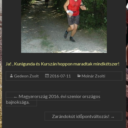
Ja! , Kunigunda és Kurszán hoppon maradtak mindkétszer!
Gedeon Zsolt
2016-07-11
Molnár Zsolti
←
Magyarország 2016. évi szenior országos
bajnoksága.
Zarándokút időpontváltozás!
→