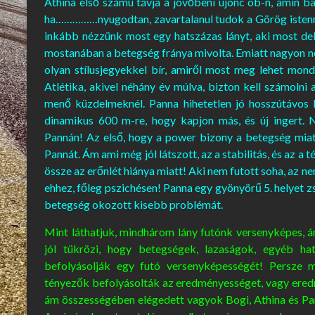
Athina első számú távja a jövőbeni újonc ob-n, amin b
ha……………nyugodtan, zavartalanul tudok a Görög istenn
inkább nézzünk most egy hatszázas lányt, aki most deb
mostanában a betegség fránya mivolta. Emiatt nagyon ne
olyan stílusjegyekkel bír, amiről most meg lehet mon
Atlétika, akivel néhány év múlva, bizton kell számoln
menő küzdelmeknél. Panna hihetetlen jó hosszútávos
dinamikus 600 m-re, hogy kapjon más, és új ingert.
Pannán! Az első, hogy a power bizony a betegség miat
Pannát. Ám ami még jól látszott, az a stabilitás, és az a 
össze az erőnlét hiánya miatt! Aki nem futott soha, az n
ehhez, főleg pszichésen! Panna egy gyönyörű 5. helyet zs
betegség okozott kisebb problémát.
Mint láthatjuk, mindhárom lány futónk versenyképes, á
jól tükrözi, hogy betegségek, lazaságok, egyéb ha
befolyásolják egy futó versenyképességét! Persze 
tényezők befolyásolták az eredményességet, vagy ered
ám összességében elégedett vagyok Bogi, Athina és Pa