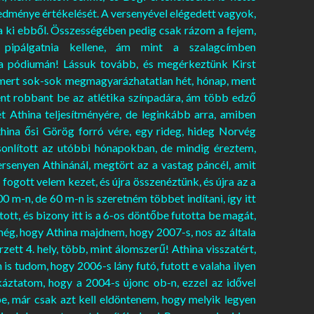
redménye értékelését. A versenyével elégedett vagyok,
a ki ebből. Összességében pedig csak rázom a fejem,
pipálgatnia kellene, ám mint a szalagcímben
ka pódiumán! Lássuk tovább, és megérkeztünk Kirst
k, mert sok-sok megmagyarázhatatlan hét, hónap, ment
ént robbant be az atlétika színpadára, ám több edző
 Athina teljesítményére, de leginkább arra, amiben
thina ősi Görög forró vére, egy rideg, hideg Norvég
asonlított az utóbbi hónapokban, de mindig éreztem,
rsenyen Athinánál, megtört az a vastag páncél, amit
ogott velem kezet, és újra összenéztünk, és újra az a
0 m-n, de 60 m-n is szeretném többet indítani, így itt
ott, és bizony itt is a 6-os döntőbe futotta be magát,
ég, hogy Athina majdnem, hogy 2007-s, nos az általa
zett 4. hely, több, mint álomszerű! Athina visszatért,
is tudom, hogy 2006-s lány futó, futott e valaha ilyen
áztatom, hogy a 2004-s újonc ob-n, ezzel az idővel
e, már csak azt kell eldöntenem, hogy melyik legyen