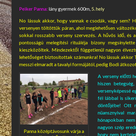
Peiker Panna:
lány gyermek 600m,
5. hely
No lássuk akkor, hogy vannak e csodák, vagy sem? H
versenyen töltöttük páran, ahol meglehetősen változék
sokkal rosszabb verseny szervezés. A hűvös idő, és
pontosságú melegítési rituáléja bizony megsínylett
kieszközöltek. Mindezektől függetlenül nagyon élvezt
lehetőséget biztosítottak számunkra! No lássuk akkor T
messzi elmaradt a tavalyi formájától, pedig Bodi átkozot
A verseny előtti 
hiszen betegség,
versenyképessé eg
fél lábbal is sik
döntőjébe! Ott 
nüansznyival mar
hónapokban nem i
nagyon szép eredm
Panna középtávosunk várja a
hogy nem kertelek