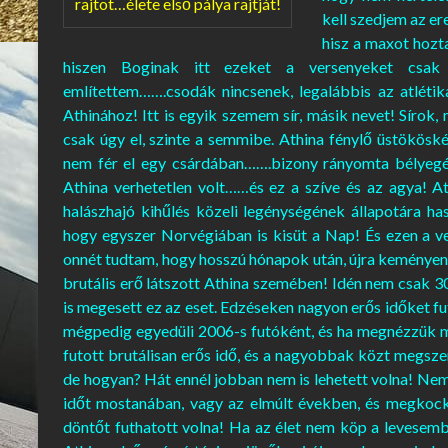
rajtot…élete első pálya rajtját!
kell szedjem az e
hisz a maxot hozt
hiszen Boginak itt ezeket a versenyeket csak 
említettem…….csodák nincsenek, legalábbis az atléti
Athinához! Itt is egyik szemem sír, másik nevet! Síro
csak úgy el, szinte a semmibe. Athina fénylő üstökösk
nem fér el egy csárdában…….bizony rányomta bélyegét
Athina verhetetlen volt……és ez a szíve és az agya! A
halászhajó kihűlés közeli legénységének állapotára h
hogy egyszer Norvégiában is kisüt a Nap! És ezen a ve
onnét tudtam, hogy hosszú hónapok után, újra keményen f
brutális erő látszott Athina szemében! Idén nem csak 30
is megesett ez az eset. Edzéseken nagyon erős időket fut
mégpedig egyedüli 2006-s futóként, és ha megnézzük m
futott brutálisan erős idő, és a nagyobbak közt megszer
de hogyan? Hát ennél jobban nem is lehetett volna! Nem 
időt mostanában, vagy az elmúlt években, és megkock
döntőt futhatott volna! Ha az élet nem köp a levesemb