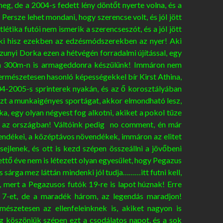
g, de a 2004-s fedett lény döntőt nyerte volna, és a
! Persze lehet mondani, hogy szerencse volt, és jól jött
létika futói nem ismerik a szerencseszót, és a jól jött
! Aki hisz ezekben az edzésmódszerekben az nyer! Aki
Szunyi Dorka ezen a hétvégén forradalmi újítással, egy
san 300m-n is armageddonra készülünk! Immáron nem
Természetesen hasonló képességekkel bír Kirst Athina,
004-2005-s sprinterek nyakán, és az ő korosztályában
ezt a munkaigényes sportágat, akkor elmondható lesz,
ka, egy olyan négyest fog alkotni, akiket a pokol tüze
en az országban! Váltóink pedig no comment, én már
endékei, a középtávos növendékek, immáron az elitet
ejlenek, és ott is kezd szépen összeállni a jövőbeni
ttő éve nem is létezett olyan egyesület, hogy Pegazus
s sárga mez láttán mindenki jól tudja………itt futni kell,
 mert a Pegazusos futók 19-re is lapot húznak! Erre
 7-et, de a maradék három, az legendás maradjon!
észetesen az ellenfeleinknek is, akiket nagyon is
ig köszönjük szépen ezt a csodálatos napot, és a sok