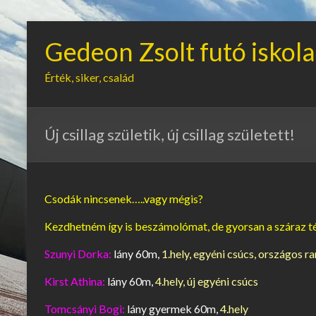
Gedeon Zsolt futó iskola
Érték, siker, család
Új csillag születik, új csillag született!
Csodák nincsenek…..vagy mégis?
Kezdhetném így is beszámolómat, de gyorsan a száraz t
Szunyi Dorka:
lány 60m,
1.hely, egyéni csúcs, országos r
Kirst Athina:
lány 60m,
4.hely, új egyéni csúcs
Tomcsányi Bogi:
lány gyermek 60m,
4.hely