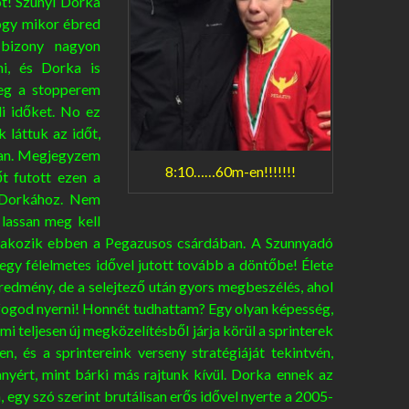
t! Szunyi Dorka
hogy mikor ébred
 bizony nagyon
ni, és Dorka is
meg a stopperem
li időket. No ez
k láttuk az időt,
ban. Megjegyzem
8:10……60m-en!!!!!!!
t futott ezen a
 Dorkához. Nem
lassan meg kell
 lakozik ebben a Pegazusos csárdában. A Szunnyadó
egy félelmetes idővel jutott tovább a döntőbe! Élete
eredmény, de a selejtező után gyors megbeszélés, ahol
ogod nyerni! Honnét tudhattam? Egy olyan képesség,
i teljesen új megközelítésből járja körül a sprinterek
, és a sprintereink verseny stratégiáját tekintvén,
nyért, mint bárki más rajtunk kívül. Dorka ennek az
egy szó szerint brutálisan erős idővel nyerte a 2005-