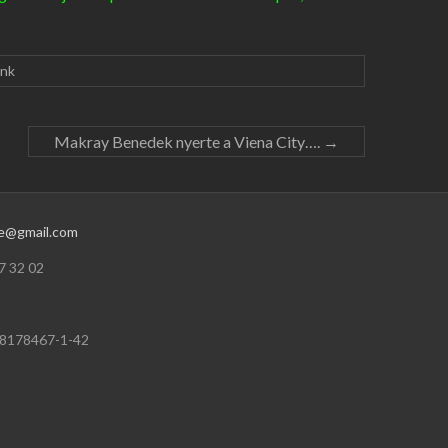
ink
Makray Benedek nyerte a Viena City….
→
e@gmail.com
7 32 02
18178467-1-42