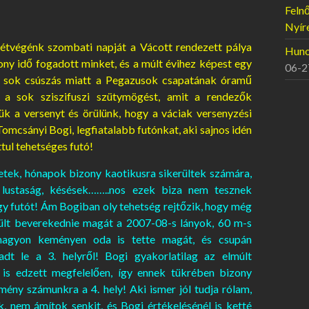
Felnő
Nyír
étvégénk szombati napját a Vácott rendezett pálya
Hunor
ony idő fogadott minket, és a múlt évihez képest egy
06-2
 a sok csúszás miatt a Pegazusok csapatának óramű
e a sok sziszifuszi szütymögést, amit a rendezők
ük a versenyt és örülünk, hogy a váciak versenyzési
omcsányi Bogi, legfiatalabb futónkat, aki sajnos idén
tul tehetséges futó!
hetek, hónapok bizony kaotikusra sikerültek számára,
 lustaság, késések……..nos ezek biza nem tesznek
y futót! Ám Bogiban oly tehetség rejtőzik, hogy még
erült beverekednie magát a 2007-08-s lányok, 60 m-s
nagyon keményen oda is tette magát, és csupán
adt le a 3. helyről! Bogi gyakorlatilag az elmúlt
s edzett megfelelően, így ennek tükrében bizony
ény számunkra a 4. hely! Aki ismer jól tudja rólam,
, nem ámítok senkit, és Bogi értékelésénél is ketté