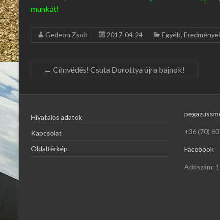
munkát!
Gedeon Zsolt
2017-04-24
Egyéb
,
Eredménye
←
Címvédés! Csuta Dorottya újra bajnok!
pegazussm
Hivatalos adatok
+36 (70) 60
Kapcsolat
Oldaltérkép
Facebook
Adószám: 