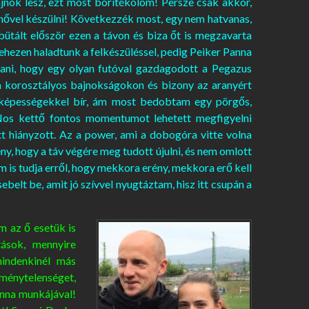
ajnok lesz, ezt most borítékolom! Persze csak akkor,
ővel készülni! Következzék most, egy nem hatvanas,
ütált először ezen a távon és biza őt is megzavarta
hezen haladtunk a felkészüléssel, pedig Peiker Panna
dani, hogy egy olyan futóval gazdagodott a Pegazus
i a korosztályos bajnokságokon és bizony az aranyért
 képességekkel bír, ám most bedobtam egy pörgős,
 Nos kettő fontos momentumot lehetett megfigyelni
t hiányzott. Az a power, ami a dobogóra vitte volna
tény, hogy a táv végére meg tudott újulni, és nem omlott
em is tudja erről, hogy mekkora erény, mekkora erő kell
ebelt be, amit jó szívvel nyugtáztam, hisz itt csupán a
m az ő esetük is
tások, mennyire
mindenkinél más
ménytelenséget,
nna munkájával!