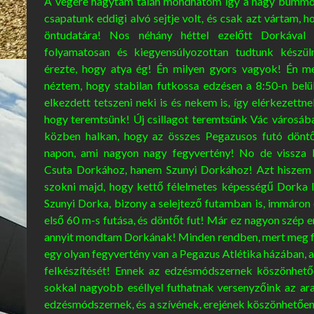
A végére hagytam talán mondhatom így a nagy bummo
csapatunk eddigi alvó sejtje volt, és csak azt vártam, 
öntudatára! Nos néhány héttel ezelőtt Dorkával
folyamatosan és kiegyensúlyozottan tudtunk készül
érezte, hogy atya ég! Én milyen gyors vagyok! Én 
néztem, hogy stabilan futkossa edzésen a 8:50-n belü
elkezdett tetszeni neki is és nekem is, így elérkezettne
hogy teremtsünk! Új csillagot teremtsünk Vác városá
közben halkan, hogy az összes Pegazusos futó döntő
napon, ami nagyon nagy fegyvertény! No de vissza
Csuta Dorkához, hanem Szunyi Dorkához! Azt hiszem 
szokni majd, hogy kettő félelmetes képességű Dorka
Szunyi Dorka, bizony a selejtező futamban is, immáron 
első 60 m-s futása, és döntőt fut! Már ez nagyon szép 
annyit mondtam Dorkának! Minden rendben, mert meg f
egy olyan fegyvertény van a Pegazus Atlétika házában, am
felkészítését! Ennek az edzésmódszernek köszönhetően
sokkal nagyobb eséllyel futhatnak versenyzőink az ara
edzésmódszernek, és a szívének, erejének köszönhetően, 