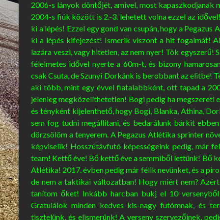
2006-s lányok döntőjét, amivel, most kapaszkodjanak me
2004-s fiúk között is 2.-3. lehetett volna ezzel az idővel
ki a lépés! Ezzel egy gond van csupán, hogy a Pegazus At
ki a lépés kifejezést! Ismerik viszont a hit fogalmát
lazára veszi, vagy hitetlen, az nem nyer! Tök egyszerű! 
félelmetes idővel nyerte a 60m-t, és bizony hamaro
csak Csuta, de Szunyi Dorkánk is berobbant az elitbe! 
aki több, mint egy évvel fiatalabbként, ott tapad a 2
jelenleg megközelíthetetlen! Bogi pedig ha megszereti 
és tényként kijelenthető, hogy Bogi, Blanka, Athina, Dor
sem fog tudni megállítani, és bedarálunk bárkit ebb
dörzsölöm a tenyerem. A Pegazus Atlétika sprinter növ
képviselik! Hosszútávfutó képességeink pedig, már fels
team! Kettő éve! Bő kettő éve a semmiből lettünk! Bő ke
Atlétika! 2017. évben pedig már félik nevünket, és a piro
de nem a taktikai változatban! Hogy miért nem? Azért,
tanítom őket! Inkább harcban bukj el 10 versenyből
Gratulálok minden kedves kis-nagy futómnak, és term
tisztelünk, és elismerünk! A verseny szervezőinek, ped