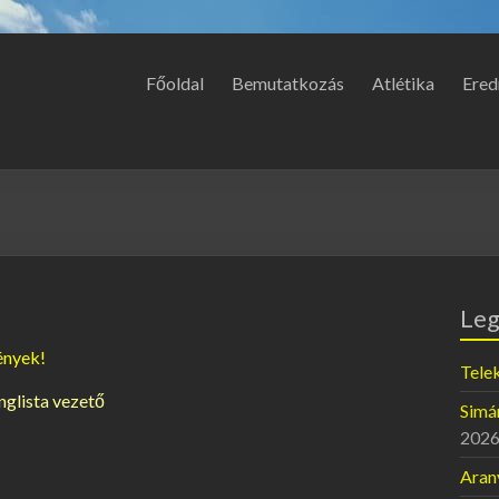
Főoldal
Bemutatkozás
Atlétika
Ered
Leg
ények!
Telek
anglista vezető
Simán
2026
Aran